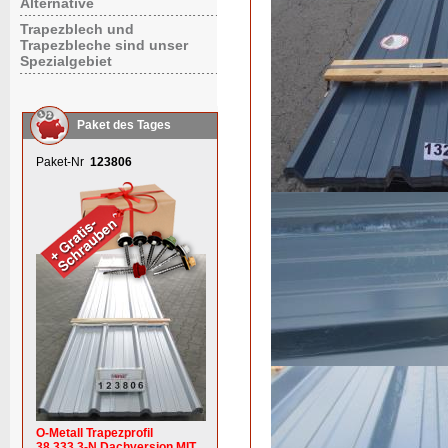
Alternative
Trapezblech und
Trapezbleche sind unser
Spezialgebiet
Paket des Tages
Paket-Nr
123806
O-Metall Trapezprofil
38.333.3-N Dachversion MIT