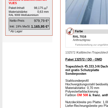
VLIES
2
Paket-Inhalt
98,175
m
Materialstärke:
0,63
mm
RAL 9006
Weißaluminium
979,79 €*
Netto-Preis
1.165,95 €*
Inkl. 19% MwSt.
* Ab Lager
Farbe
RAL 7016
Anthrazitgrau
Farbdarstellung zur ungefähr
132572
/
Kaltbleche
/
Trapezblec
Paket 132572 / DD - OMD
Trapezblech 45.333.3-N Dach
mit gratis Schutzplatte
Sonderposten
Stahlsonderprofil
Hochvergütungsstahl beidseiti
Materialstärke: 0,70 mm
Polyesterfarblackierung
Farbton
OM 508
ä. franz. anth
Nutzdeckbreite pro Platte: 1,0
Liefer-Rechnungsbreite pro Pla