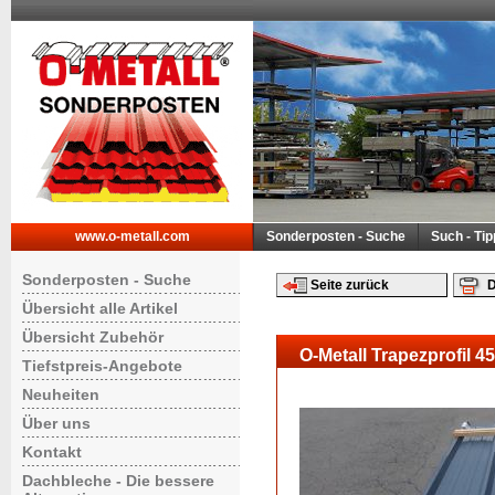
www.o-metall.com
Sonderposten - Suche
Such - Ti
Sonderposten - Suche
Seite zurück
D
Übersicht alle Artikel
Übersicht Zubehör
O-Metall Trapezprofil 
Tiefstpreis-Angebote
Neuheiten
Über uns
Kontakt
Dachbleche - Die bessere