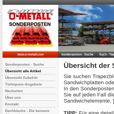
www.o-metall.com
Sonderposten - Suche
Such - Ti
Übersicht der
Sonderposten - Suche
Übersicht alle Artikel
Sie suchen Trapezbl
Übersicht Zubehör
Sandwichplatten ode
Tiefstpreis-Angebote
In den Sonderposten
Neuheiten
Sie auf jeden Fall d
Über uns
Sandwichelemente,
Kontakt
Dachbleche - Die bessere
TIPP:
Für eine detai