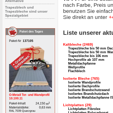
Alternative
nach Farbe, Preis un
Trapezblech und
benutzen Sie einfac
Trapezbleche sind unser
Spezialgebiet
Sie direkt an unter
+
Liste unserer ak
Paket des Tages
Paket-Nr
137105
Kaltbleche (2469)
Trapezbleche bis 50 mm Da
Trapezbleche bis 50 mm Wa
Trapezbleche bis 106 mm
Hochprofile ab 107 mm
Metalldachpfanne
Wellprofile
Flachblech
Isolierte Bleche (765)
Isolierte Wandprofile
Isolierte Dachprofile
Isolierte Brandschutzwand
Isoliertes Brandchutzdach
O-Metall Tor- und Wandprofil
Isolierte Metalldachpfanne 
10.100.11
2
Paket-Inhalt
24,150
m
Lichtplatten (29)
Materialstärke:
0,63
mm
Lichtplatten Fibrolex
RAL 7039
Quarzgrau
Lichtplatten Polycarbonat