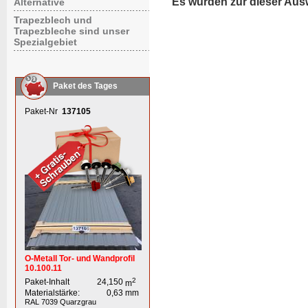
Es wurden zur dieser Aus
Alternative
Trapezblech und
Trapezbleche sind unser
Spezialgebiet
Paket des Tages
Paket-Nr
137105
O-Metall Tor- und Wandprofil
10.100.11
2
Paket-Inhalt
24,150
m
Materialstärke:
0,63
mm
RAL 7039
Quarzgrau