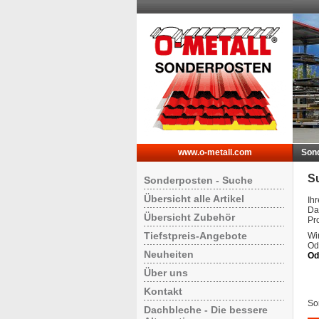
www.o-metall.com
Son
S
Sonderposten - Suche
Übersicht alle Artikel
Ih
Da
Übersicht Zubehör
Pr
Tiefstpreis-Angebote
Wir
Od
Neuheiten
Od
Über uns
Kontakt
Sor
Dachbleche - Die bessere