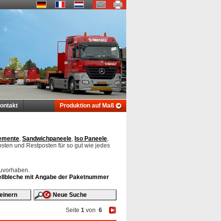
ontakt
Produktion auf Maß
emente
,
Sandwichpaneele
,
Iso Paneele
,
osten und Restposten für so gut wie jedes
auvorhaben.
 Wellbleche mit Angabe der Paketnummer
einern
Neue Suche
Seite
1
von
6