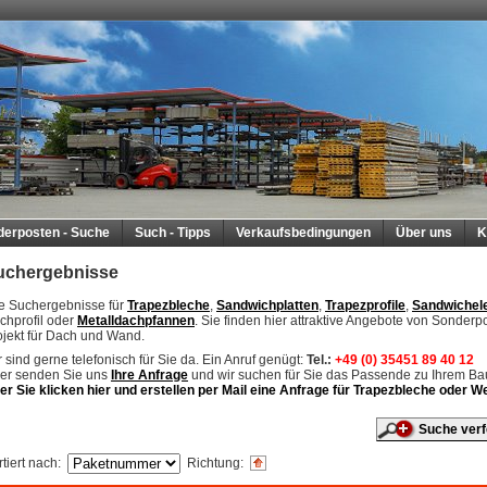
derposten - Suche
Such - Tipps
Verkaufsbedingungen
Über uns
K
uchergebnisse
re Suchergebnisse für
Trapezbleche
,
Sandwichplatten
,
Trapezprofile
,
Sandwichel
chprofil oder
Metalldachpfannen
. Sie finden hier attraktive Angebote von Sonderp
ojekt für Dach und Wand.
 sind gerne telefonisch für Sie da. Ein Anruf genügt:
Tel.:
+49 (0) 35451 89 40 12
er senden Sie uns
Ihre Anfrage
und wir suchen für Sie das Passende zu Ihrem B
er Sie klicken hier und erstellen per Mail eine Anfrage für Trapezbleche oder
Suche verf
tiert nach
:
Richtung
: