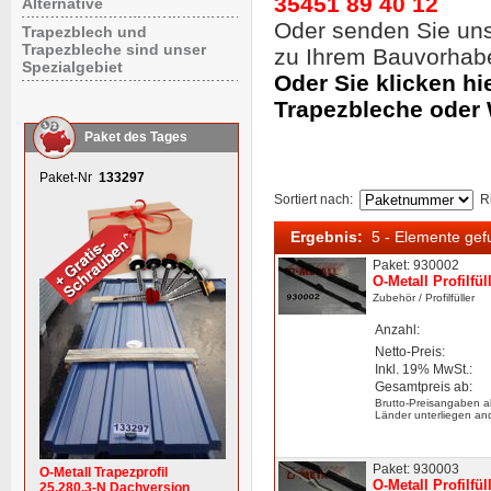
35451 89 40 12
Alternative
Oder senden Sie un
Trapezblech und
Trapezbleche sind unser
zu Ihrem Bauvorhab
Spezialgebiet
Oder Sie klicken hi
Trapezbleche oder
Paket des Tages
Paket-Nr
133297
Sortiert nach
:
R
Ergebnis:
5 - Elemente ge
Paket: 930002
O-Metall Profilfü
Zubehör
/ Profilfüller
Anzahl:
Netto-Preis:
Inkl. 19% MwSt.:
Gesamtpreis ab:
Brutto-Preisangaben a
Länder unterliegen an
Paket: 930003
O-Metall Trapezprofil
O-Metall Profilfü
25.280.3-N Dachversion