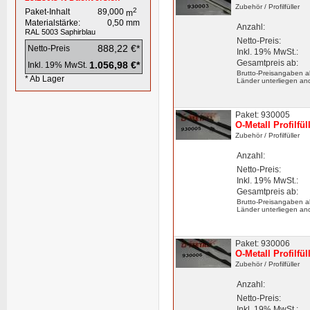
Zubehör
/ Profilfüller
2
Paket-Inhalt
89,000
m
Materialstärke:
0,50
mm
Anzahl:
RAL 5003
Saphirblau
Netto-Preis:
888,22 €*
Netto-Preis
Inkl. 19% MwSt.:
Gesamtpreis ab:
1.056,98 €*
Inkl. 19% MwSt.
Brutto-Preisangaben a
* Ab Lager
Länder unterliegen an
Paket: 930005
O-Metall Profilfü
Zubehör
/ Profilfüller
Anzahl:
Netto-Preis:
Inkl. 19% MwSt.:
Gesamtpreis ab:
Brutto-Preisangaben a
Länder unterliegen an
Paket: 930006
O-Metall Profilfü
Zubehör
/ Profilfüller
Anzahl:
Netto-Preis:
Inkl. 19% MwSt.: