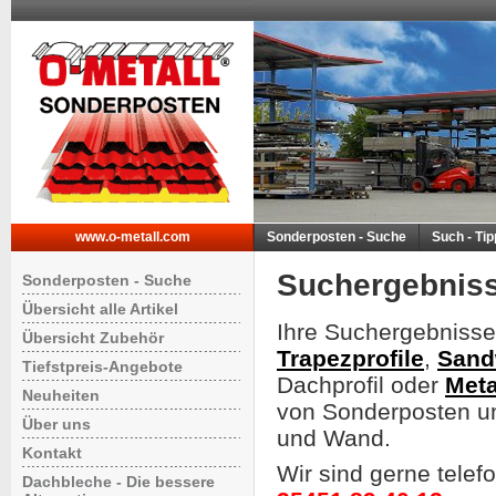
www.o-metall.com
Sonderposten - Suche
Such - Ti
Suchergebnis
Sonderposten - Suche
Übersicht alle Artikel
Ihre Suchergebnisse
Übersicht Zubehör
Trapezprofile
,
Sand
Tiefstpreis-Angebote
Dachprofil oder
Meta
Neuheiten
von Sonderposten un
Über uns
und Wand.
Kontakt
Wir sind gerne telef
Dachbleche - Die bessere