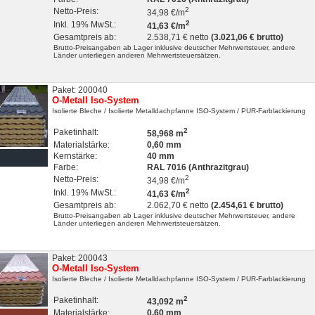
2
Netto-Preis:
34,98 €/m
2
Inkl. 19% MwSt.:
41,63 €/m
Gesamtpreis ab:
2.538,71 € netto
(3.021,06 € brutto)
Brutto-Preisangaben ab Lager inklusive deutscher Mehrwertsteuer, andere
Länder unterliegen anderen Mehrwertsteuersätzen.
Paket: 200040
O-Metall Iso-System
Isolierte Bleche
/ Isolierte Metalldachpfanne ISO-System
/ PUR-Farblackierung
2
Paketinhalt:
58,968 m
Materialstärke:
0,60 mm
Kernstärke:
40 mm
Farbe:
RAL 7016 (Anthrazitgrau)
2
Netto-Preis:
34,98 €/m
2
Inkl. 19% MwSt.:
41,63 €/m
Gesamtpreis ab:
2.062,70 € netto
(2.454,61 € brutto)
Brutto-Preisangaben ab Lager inklusive deutscher Mehrwertsteuer, andere
Länder unterliegen anderen Mehrwertsteuersätzen.
Paket: 200043
O-Metall Iso-System
Isolierte Bleche
/ Isolierte Metalldachpfanne ISO-System
/ PUR-Farblackierung
2
Paketinhalt:
43,092 m
Materialstärke:
0,60 mm