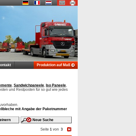
ontakt
Produktion auf Maß
emente
,
Sandwichpaneele
,
Iso Paneele
,
osten und Restposten für so gut wie jedes
auvorhaben.
 Wellbleche mit Angabe der Paketnummer
einern
Neue Suche
Seite
1
von
3