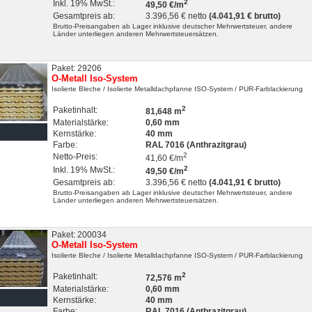
2
Inkl. 19% MwSt.:
49,50 €/m
Gesamtpreis ab:
3.396,56 € netto
(4.041,91 € brutto)
Brutto-Preisangaben ab Lager inklusive deutscher Mehrwertsteuer, andere
Länder unterliegen anderen Mehrwertsteuersätzen.
Paket: 29206
O-Metall Iso-System
Isolierte Bleche
/ Isolierte Metalldachpfanne ISO-System
/ PUR-Farblackierung
2
Paketinhalt:
81,648 m
Materialstärke:
0,60 mm
Kernstärke:
40 mm
Farbe:
RAL 7016 (Anthrazitgrau)
2
Netto-Preis:
41,60 €/m
2
Inkl. 19% MwSt.:
49,50 €/m
Gesamtpreis ab:
3.396,56 € netto
(4.041,91 € brutto)
Brutto-Preisangaben ab Lager inklusive deutscher Mehrwertsteuer, andere
Länder unterliegen anderen Mehrwertsteuersätzen.
Paket: 200034
O-Metall Iso-System
Isolierte Bleche
/ Isolierte Metalldachpfanne ISO-System
/ PUR-Farblackierung
2
Paketinhalt:
72,576 m
Materialstärke:
0,60 mm
Kernstärke:
40 mm
Farbe:
RAL 7016 (Anthrazitgrau)