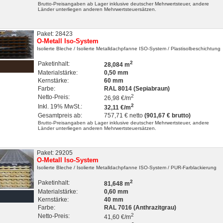
Brutto-Preisangaben ab Lager inklusive deutscher Mehrwertsteuer, andere
Länder unterliegen anderen Mehrwertsteuersätzen.
Paket: 28423
O-Metall Iso-System
Isolierte Bleche
/ Isolierte Metalldachpfanne ISO-System
/ Plastisolbeschichtung
2
Paketinhalt:
28,084 m
Materialstärke:
0,50 mm
Kernstärke:
60 mm
Farbe:
RAL 8014 (Sepiabraun)
2
Netto-Preis:
26,98 €/m
2
Inkl. 19% MwSt.:
32,11 €/m
Gesamtpreis ab:
757,71 € netto
(901,67 € brutto)
Brutto-Preisangaben ab Lager inklusive deutscher Mehrwertsteuer, andere
Länder unterliegen anderen Mehrwertsteuersätzen.
Paket: 29205
O-Metall Iso-System
Isolierte Bleche
/ Isolierte Metalldachpfanne ISO-System
/ PUR-Farblackierung
2
Paketinhalt:
81,648 m
Materialstärke:
0,60 mm
Kernstärke:
40 mm
Farbe:
RAL 7016 (Anthrazitgrau)
2
Netto-Preis:
41,60 €/m