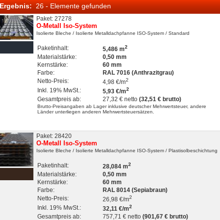
Ergebnis:
26 - Elemente gefunden
Paket: 27278
O-Metall Iso-System
Isolierte Bleche
/ Isolierte Metalldachpfanne ISO-System
/ Standard
2
Paketinhalt:
5,486 m
Materialstärke:
0,50 mm
Kernstärke:
60 mm
Farbe:
RAL 7016 (Anthrazitgrau)
2
Netto-Preis:
4,98 €/m
2
Inkl. 19% MwSt.:
5,93 €/m
Gesamtpreis ab:
27,32 € netto
(32,51 € brutto)
Brutto-Preisangaben ab Lager inklusive deutscher Mehrwertsteuer, andere
Länder unterliegen anderen Mehrwertsteuersätzen.
Paket: 28420
O-Metall Iso-System
Isolierte Bleche
/ Isolierte Metalldachpfanne ISO-System
/ Plastisolbeschichtung
2
Paketinhalt:
28,084 m
Materialstärke:
0,50 mm
Kernstärke:
60 mm
Farbe:
RAL 8014 (Sepiabraun)
2
Netto-Preis:
26,98 €/m
2
Inkl. 19% MwSt.:
32,11 €/m
Gesamtpreis ab:
757,71 € netto
(901,67 € brutto)