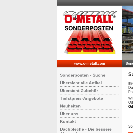
www.o-metall.com
Son
S
Sonderposten - Suche
Übersicht alle Artikel
Ih
Da
Übersicht Zubehör
Pr
Tiefstpreis-Angebote
Wir
Od
Neuheiten
Od
Über uns
Kontakt
Sor
Dachbleche - Die bessere