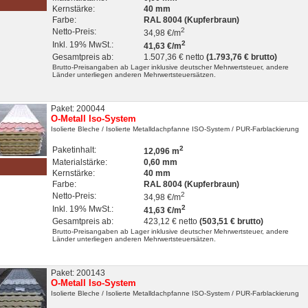
Kernstärke:
40 mm
Farbe:
RAL 8004 (Kupferbraun)
2
Netto-Preis:
34,98 €/m
2
Inkl. 19% MwSt.:
41,63 €/m
Gesamtpreis ab:
1.507,36 € netto
(1.793,76 € brutto)
Brutto-Preisangaben ab Lager inklusive deutscher Mehrwertsteuer, andere
Länder unterliegen anderen Mehrwertsteuersätzen.
Paket: 200044
O-Metall Iso-System
Isolierte Bleche
/ Isolierte Metalldachpfanne ISO-System
/ PUR-Farblackierung
2
Paketinhalt:
12,096 m
Materialstärke:
0,60 mm
Kernstärke:
40 mm
Farbe:
RAL 8004 (Kupferbraun)
2
Netto-Preis:
34,98 €/m
2
Inkl. 19% MwSt.:
41,63 €/m
Gesamtpreis ab:
423,12 € netto
(503,51 € brutto)
Brutto-Preisangaben ab Lager inklusive deutscher Mehrwertsteuer, andere
Länder unterliegen anderen Mehrwertsteuersätzen.
Paket: 200143
O-Metall Iso-System
Isolierte Bleche
/ Isolierte Metalldachpfanne ISO-System
/ PUR-Farblackierung