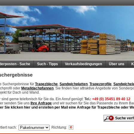
derposten - Suche
Such - Tipps
Verkaufsbedingungen
Über uns
K
uchergebnisse
re Suchergebnisse für
Trapezbleche
,
Sandwichplatten
,
Trapezprofile
,
Sandwichel
chprofil oder
Metalldachpfannen
. Sie finden hier attraktive Angebote von Sonderp
ojekt für Dach und Wand.
 sind gerne telefonisch für Sie da. Ein Anruf genügt:
Tel.:
+49 (0) 35451 89 40 12
er senden Sie uns
Ihre Anfrage
und wir suchen für Sie das Passende zu Ihrem B
er Sie klicken hier und erstellen per Mail eine Anfrage für Trapezbleche oder
Suche verf
tiert nach
:
Richtung
: