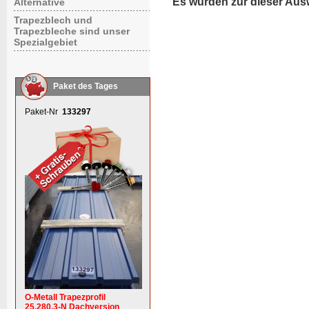
Es wurden zur dieser Aus
Alternative
Trapezblech und
Trapezbleche sind unser
Spezialgebiet
Paket des Tages
Paket-Nr
133297
O-Metall Trapezprofil
25.280.3-N Dachversion