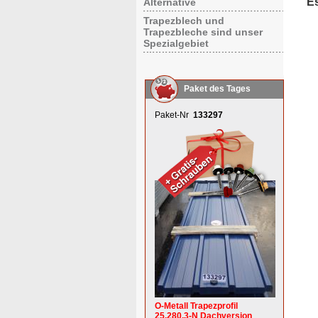
E
Alternative
Trapezblech und
Trapezbleche sind unser
Spezialgebiet
Paket des Tages
Paket-Nr
133297
O-Metall Trapezprofil
25.280.3-N Dachversion