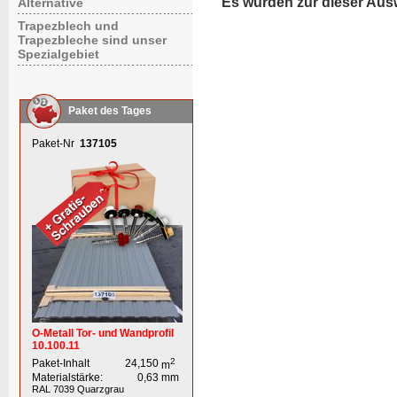
Es wurden zur dieser Aus
Alternative
Trapezblech und
Trapezbleche sind unser
Spezialgebiet
Paket des Tages
Paket-Nr
137105
O-Metall Tor- und Wandprofil
10.100.11
2
Paket-Inhalt
24,150
m
Materialstärke:
0,63
mm
RAL 7039
Quarzgrau