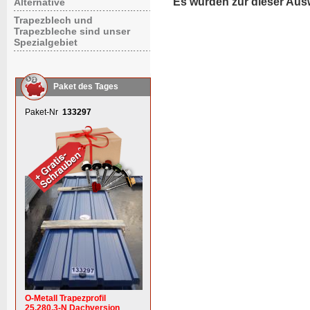
Es wurden zur dieser Aus
Alternative
Trapezblech und
Trapezbleche sind unser
Spezialgebiet
Paket des Tages
Paket-Nr
133297
O-Metall Trapezprofil
25.280.3-N Dachversion