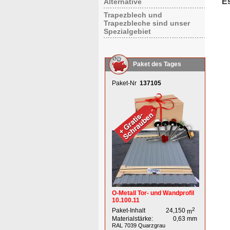
E
Alternative
Trapezblech und
Trapezbleche sind unser
Spezialgebiet
Paket des Tages
Paket-Nr
137105
O-Metall Tor- und Wandprofil
10.100.11
2
Paket-Inhalt
24,150
m
Materialstärke:
0,63
mm
RAL 7039
Quarzgrau