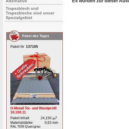
Es wurden zur dieser Aus
Alternative
Trapezblech und
Trapezbleche sind unser
Spezialgebiet
Paket des Tages
Paket-Nr
137105
O-Metall Tor- und Wandprofil
10.100.11
2
Paket-Inhalt
24,150
m
Materialstärke:
0,63
mm
RAL 7039
Quarzgrau