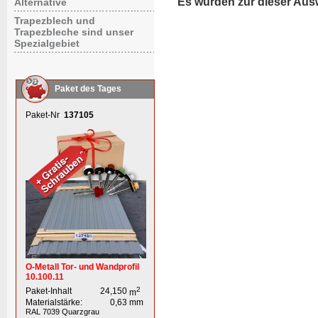
Es wurden zur dieser Aus
Alternative
Trapezblech und
Trapezbleche sind unser
Spezialgebiet
Paket des Tages
Paket-Nr
137105
O-Metall Tor- und Wandprofil
10.100.11
2
Paket-Inhalt
24,150
m
Materialstärke:
0,63
mm
RAL 7039
Quarzgrau