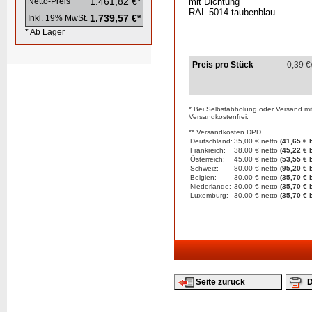
1.461,82 €*
Netto-Preis
mit Dichtung
RAL 5014 taubenblau
1.739,57 €*
Inkl. 19% MwSt.
* Ab Lager
Preis pro Stück
0,39
€
* Bei Selbstabholung oder Versand mi
Versandkostenfrei.
** Versandkosten DPD
Deutschland:
35,00 € netto
(41,65 € b
Frankreich:
38,00 € netto
(45,22 € b
Österreich:
45,00 € netto
(53,55 € b
Schweiz:
80,00 € netto
(95,20 € b
Belgien:
30,00 € netto
(35,70 € b
Niederlande:
30,00 € netto
(35,70 € b
Luxemburg:
30,00 € netto
(35,70 € b
Seite zurück
D