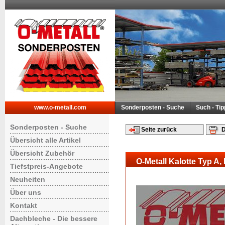
www.o-metall.com
Sonderposten - Suche
Such - Ti
Sonderposten - Suche
Seite zurück
D
Übersicht alle Artikel
Übersicht Zubehör
O-Metall Kalotte Typ A,
Tiefstpreis-Angebote
Neuheiten
Über uns
Kontakt
Dachbleche - Die bessere