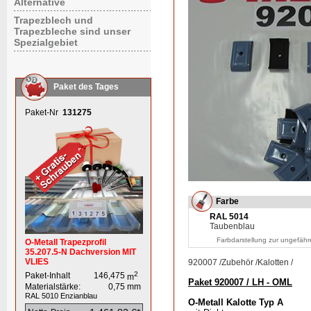
Alternative
Trapezblech und
Trapezbleche sind unser
Spezialgebiet
Paket des Tages
Paket-Nr
131275
Farbe
RAL 5014
Taubenblau
Farbdarstellung zur ungefähr
O-Metall Trapezprofil
35.207.5-N Dachversion MIT
VLIES
920007
/
Zubehör
/
Kalotten
/
2
Paket-Inhalt
146,475
m
Paket 920007 / LH - OML
Materialstärke:
0,75
mm
RAL 5010
Enzianblau
O-Metall Kalotte Typ A