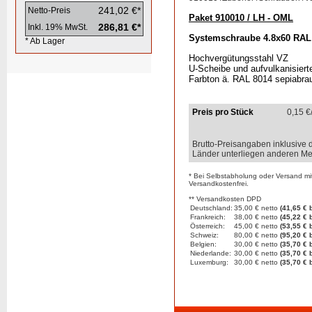
241,02 €*
Netto-Preis
Paket 910010 / LH - OML
286,81 €*
Inkl. 19% MwSt.
Systemschraube 4.8x60 RAL
* Ab Lager
Hochvergütungsstahl VZ
U-Scheibe und aufvulkanisier
Farbton ä. RAL 8014 sepiabra
Preis pro Stück
0,15
€
Brutto-Preisangaben inklusive 
Länder unterliegen anderen Me
* Bei Selbstabholung oder Versand mi
Versandkostenfrei.
** Versandkosten DPD
Deutschland:
35,00 € netto
(41,65 € b
Frankreich:
38,00 € netto
(45,22 € b
Österreich:
45,00 € netto
(53,55 € b
Schweiz:
80,00 € netto
(95,20 € b
Belgien:
30,00 € netto
(35,70 € b
Niederlande:
30,00 € netto
(35,70 € b
Luxemburg:
30,00 € netto
(35,70 € b