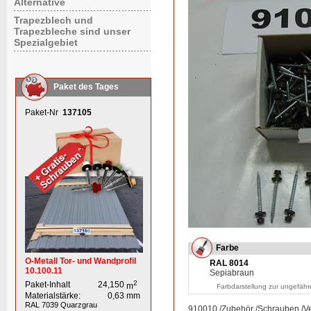
Alternative
Trapezblech und
Trapezbleche sind unser
Spezialgebiet
Paket des Tages
Paket-Nr
137105
Farbe
O-Metall Tor- und Wandprofil
RAL 8014
10.100.11
Sepiabraun
2
Paket-Inhalt
24,150
m
Farbdarstellung zur ungefähr
Materialstärke:
0,63
mm
RAL 7039
Quarzgrau
910010
/
Zubehör
/
Schrauben
/
Ve