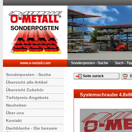
www.o-metall.com
Sonderposten - Suche
Such - Ti
Sonderposten - Suche
Seite zurück
D
Übersicht alle Artikel
Übersicht Zubehör
Systemschraube 4.8x6
Tiefstpreis-Angebote
Neuheiten
Über uns
Kontakt
Dachbleche - Die bessere