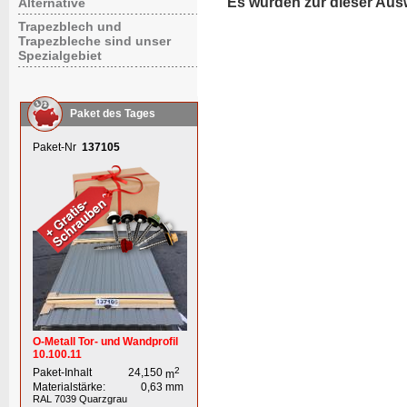
Es wurden zur dieser Aus
Alternative
Trapezblech und
Trapezbleche sind unser
Spezialgebiet
Paket des Tages
Paket-Nr
137105
O-Metall Tor- und Wandprofil
10.100.11
2
Paket-Inhalt
24,150
m
Materialstärke:
0,63
mm
RAL 7039
Quarzgrau