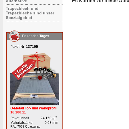
Es wurden zur dieser Aus
Alternative
Trapezblech und
Trapezbleche sind unser
Spezialgebiet
Paket des Tages
Paket-Nr
137105
O-Metall Tor- und Wandprofil
10.100.11
2
Paket-Inhalt
24,150
m
Materialstärke:
0,63
mm
RAL 7039
Quarzgrau