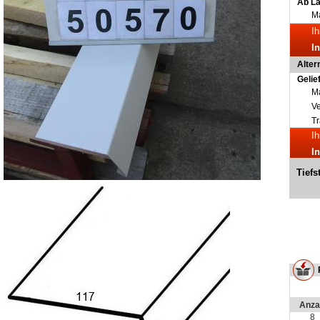
Ab L
Ma
Ih
I
Alter
Gelie
Ma
V
Tr
Ih
I
Tiefs
Anza
8