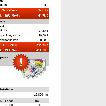
ager
terial
37,63 €
r Netto-Preis
37,63 €
nkl. 19% MwSt.
44,78 €
nativ:
fert
terial
37,63 €
erpackungskosten
10,00 €
ansportkosten
298,00 €
r Netto-Preis
345,63 €
nkl. 19% MwSt.
411,30 €
tpreis
Paketinhalt
16,800 lfm
hl
Länge
lfm
2,100
16,80