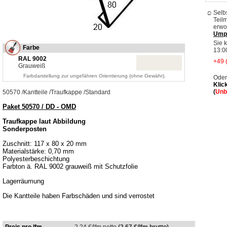
Selb
Teil
erwo
Ump
Sie 
Farbe
13:0
RAL 9002
+49 
Grauweiß
Farbdarstellung zur ungefähren Orientierung (ohne Gewähr).
Oder
Klic
(
Unb
50570
/
Kantteile
/
Traufkappe
/
Standard
Paket 50570 / DD - OMD
Traufkappe laut Abbildung
Sonderposten
Zuschnitt: 117 x 80 x 20 mm
Materialstärke: 0,70 mm
Polyesterbeschichtung
Farbton ä. RAL 9002 grauweiß mit Schutzfolie
Lagerräumung
Die Kantteile haben Farbschäden und sind verrostet