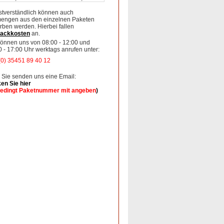
stverständlich können auch
mengen aus den einzelnen Paketen
rben werden. Hierbei fallen
ackkosten
an.
können uns von 08:00 - 12:00 und
0 - 17:00 Uhr werktags anrufen unter:
(0) 35451 89 40 12
 Sie senden uns eine Email:
ken Sie hier
edingt Paketnummer mit angeben
)