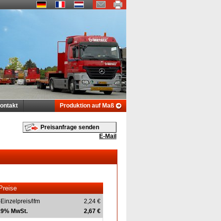
ontakt
Produktion auf Maß
Preisanfrage senden
E-Mail
Preise
-Einzelpreis/lfm
2,24 €
 19% MwSt.
2,67 €