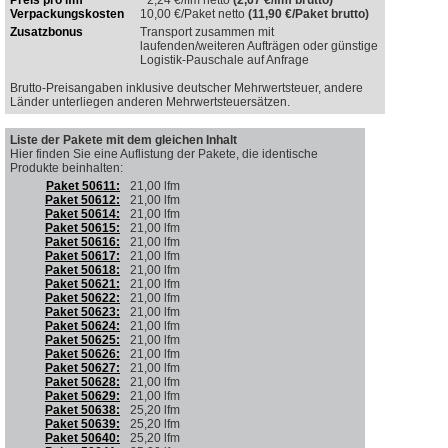
Preis pro lfm
2,24
€/lfm netto
(2,67 €/lfm brutto)
Verpackungskosten
10,00
€/Paket netto
(11,90 €/Paket brutto)
Zusatzbonus
Transport zusammen mit
laufenden/weiteren Aufträgen oder günstige
Logistik-Pauschale auf Anfrage
Brutto-Preisangaben inklusive deutscher Mehrwertsteuer, andere
Länder unterliegen anderen Mehrwertsteuersätzen.
Liste der Pakete mit dem gleichen Inhalt
Hier finden Sie eine Auflistung der Pakete, die identische
Produkte beinhalten
:
Paket 50611:
21,00 lfm
Paket 50612:
21,00 lfm
Paket 50614:
21,00 lfm
Paket 50615:
21,00 lfm
Paket 50616:
21,00 lfm
Paket 50617:
21,00 lfm
Paket 50618:
21,00 lfm
Paket 50621:
21,00 lfm
Paket 50622:
21,00 lfm
Paket 50623:
21,00 lfm
Paket 50624:
21,00 lfm
Paket 50625:
21,00 lfm
Paket 50626:
21,00 lfm
Paket 50627:
21,00 lfm
Paket 50628:
21,00 lfm
Paket 50629:
21,00 lfm
Paket 50638:
25,20 lfm
Paket 50639:
25,20 lfm
Paket 50640:
25,20 lfm