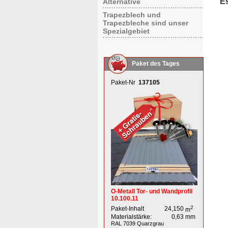
E
Alternative
Trapezblech und
Trapezbleche sind unser
Spezialgebiet
Paket des Tages
Paket-Nr
137105
O-Metall Tor- und Wandprofil
10.100.11
2
Paket-Inhalt
24,150
m
Materialstärke:
0,63
mm
RAL 7039
Quarzgrau