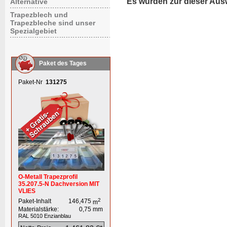
Es wurden zur dieser Aus
Alternative
Trapezblech und
Trapezbleche sind unser
Spezialgebiet
Paket des Tages
Paket-Nr
131275
O-Metall Trapezprofil
35.207.5-N Dachversion MIT
VLIES
2
Paket-Inhalt
146,475
m
Materialstärke:
0,75
mm
RAL 5010
Enzianblau