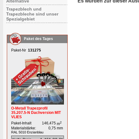
Es wurden zur dieser Aus
Alternative
Trapezblech und
Trapezbleche sind unser
Spezialgebiet
Paket des Tages
Paket-Nr
131275
O-Metall Trapezprofil
35.207.5-N Dachversion MIT
VLIES
2
Paket-Inhalt
146,475
m
Materialstärke:
0,75
mm
RAL 5010
Enzianblau