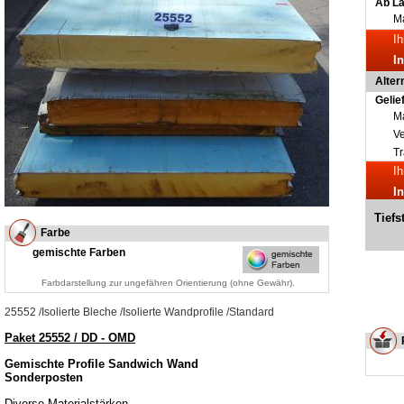
Ab L
Ma
Ih
I
Alter
Gelie
Ma
V
Tr
Ih
I
Tiefs
Farbe
gemischte Farben
Farbdarstellung zur ungefähren Orientierung (ohne Gewähr).
25552
/
Isolierte Bleche
/
Isolierte Wandprofile
/
Standard
Paket 25552 / DD - OMD
Gemischte Profile Sandwich Wand
Sonderposten
Diverse Materialstärken