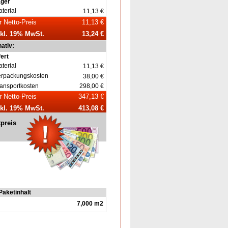
ager
terial
11,13 €
r Netto-Preis
11,13 €
nkl. 19% MwSt.
13,24 €
nativ:
fert
terial
11,13 €
erpackungskosten
38,00 €
ansportkosten
298,00 €
r Netto-Preis
347,13 €
nkl. 19% MwSt.
413,08 €
tpreis
Paketinhalt
7,000 m2