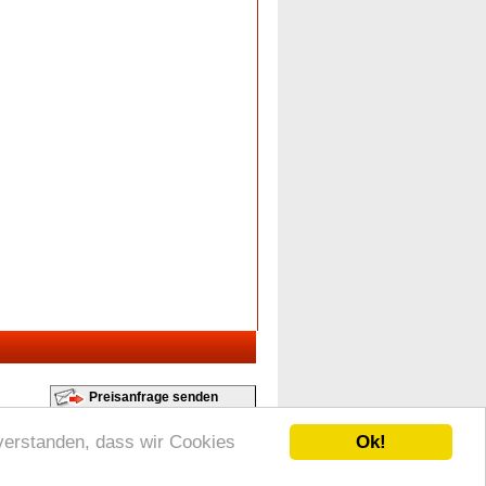
Preisanfrage senden
Ok!
nverstanden, dass wir Cookies
- L-9753 Heinerscheid