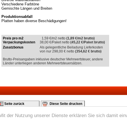
Verschiedene Farbtöne
Gemischte Längen und Breiten
Produktionsabfall
Platten haben diverse Beschädigungen!
Preis pro m2
1,59
€/m2 netto
(1,89 €/m2 brutto)
Verpackungskosten
38,00
€/Paket netto
(45,22 €/Paket brutto)
Zusatzbonus
Als gelegentliche Beiladung Lieferkosten
von nur 298,00 € netto
(354,62 € brutto)
Brutto-Preisangaben inklusive deutscher Mehrwertsteuer, andere
Länder unterliegen anderen Mehrwertsteuersätzen.
Seite zurück
Diese Seite drucken
 Mit der Nutzung unserer Dienste erklären Sie sich damit ei
hutz
|
AGB
|
Login
| O-METALL LUXEMBOURG S.A. - Marketing-Business-Center 