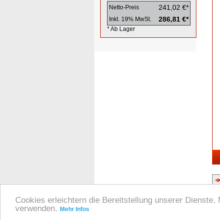
241,02 €*
Netto-Preis
286,81 €*
Inkl. 19% MwSt.
* Ab Lager
Cookies erleichtern die Bereitstellung unserer Dienste.
verwenden.
Mehr Infos
Impressum
|
Datensc