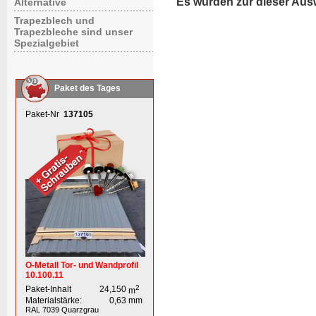
Es wurden zur dieser Aus
Alternative
Trapezblech und
Trapezbleche sind unser
Spezialgebiet
Paket des Tages
Paket-Nr
137105
O-Metall Tor- und Wandprofil
10.100.11
2
Paket-Inhalt
24,150
m
Materialstärke:
0,63
mm
RAL 7039
Quarzgrau