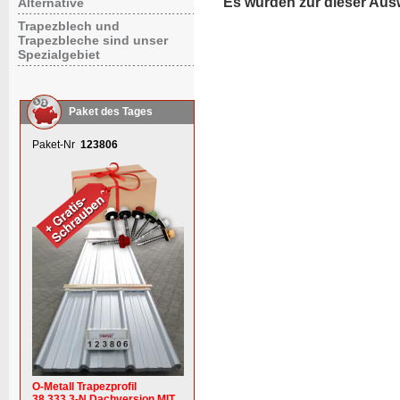
Es wurden zur dieser Aus
Alternative
Trapezblech und
Trapezbleche sind unser
Spezialgebiet
Paket des Tages
Paket-Nr
123806
O-Metall Trapezprofil
38.333.3-N Dachversion MIT