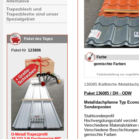
Alternative
Trapezblech und
Trapezbleche sind unser
Spezialgebiet
Paket des Tages
Paket-Nr
123806
Farbe
gemischte Farben
Farbdarstellung zur ungefähr
136085
/
Kaltbleche
/
Metalldach
Paket 136085 / DH - ODW
Metalldachpfanne Typ Econo
Sonderposten
Stahlsonderprofil
Hochvergütungsstahl verzinkt
Verschiedene Materialstärken
Verschiedene Beschichtungen
O-Metall Trapezprofil
gemischte Farben
38.333.3-N Dachversion MIT