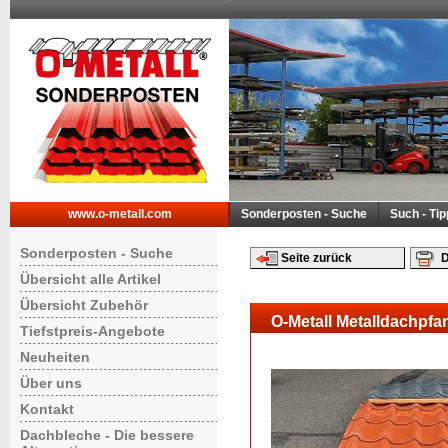
www.o-metall.com
Sonderposten - Suche
Such - Ti
Sonderposten - Suche
Seite zurück
D
Übersicht alle Artikel
Übersicht Zubehör
O-Metall Metalldachpfa
Tiefstpreis-Angebote
Neuheiten
Über uns
Kontakt
Dachbleche - Die bessere