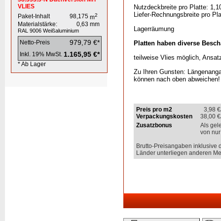
VLIES
Nutzdeckbreite pro Platte: 1,1
Liefer-Rechnungsbreite pro Pla
2
Paket-Inhalt
98,175
m
Materialstärke:
0,63
mm
Lagerräumung
RAL 9006
Weißaluminium
979,79 €*
Netto-Preis
Platten haben diverse Besc
1.165,95 €*
Inkl. 19% MwSt.
teilweise Vlies möglich, Ansa
* Ab Lager
Zu Ihren Gunsten: Längenanga
können nach oben abweichen!
Preis pro m2
3,98
€
Verpackungskosten
38,00
€
Zusatzbonus
Als gel
von nur
Brutto-Preisangaben inklusive 
Länder unterliegen anderen Me