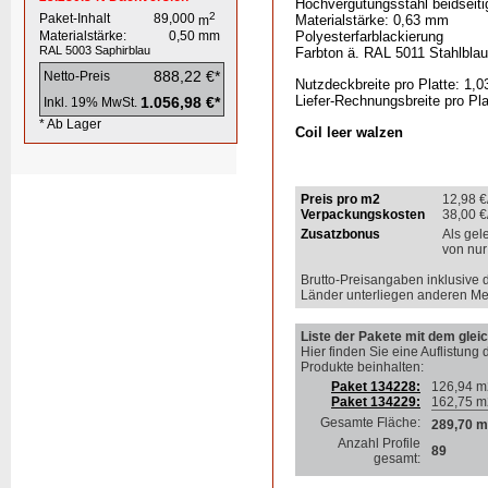
Hochvergütungsstahl beidseiti
2
Paket-Inhalt
89,000
Materialstärke: 0,63 mm
m
Materialstärke:
0,50
mm
Polyesterfarblackierung
RAL 5003
Saphirblau
Farbton ä. RAL 5011 Stahlblau
888,22 €*
Netto-Preis
Nutzdeckbreite pro Platte: 1,0
Liefer-Rechnungsbreite pro Pla
1.056,98 €*
Inkl. 19% MwSt.
* Ab Lager
Coil leer walzen
Preis pro m2
12,98
€
Verpackungskosten
38,00
€
Zusatzbonus
Als gel
von nur
Brutto-Preisangaben inklusive 
Länder unterliegen anderen Me
Liste der Pakete mit dem gleic
Hier finden Sie eine Auflistung 
Produkte beinhalten
:
Paket 134228:
126,94 m
Paket 134229:
162,75 m
Gesamte Fläche:
289,70 m
Anzahl Profile
89
gesamt: