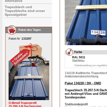
Alternative
Trapezblech und
Trapezbleche sind unser
Spezialgebiet
Paket des Tages
Paket-Nr
133297
Farbe
RAL 5011
Stahlblau
Farbdarstellung zur ungefähr
134228
/
Kaltbleche
/
Trapezblec
Antikondensbeschichtung
Paket 134228 / DH - OMD
Trapezblech 35.207.5-N Dach
mit Antitropf-Vlies und GRA
Sonderposten
O-Metall Trapezprofil
Stahlsonderprofil
25.280.3-N Dachversion