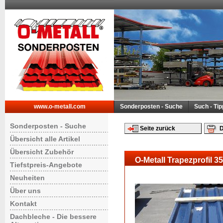
www.o-metall.com
Sonderposten - Suche
Such - Ti
Sonderposten - Suche
Seite zurück
D
Übersicht alle Artikel
Übersicht Zubehör
O-Metall Trapezprofil 
Tiefstpreis-Angebote
Neuheiten
Über uns
Kontakt
Dachbleche - Die bessere