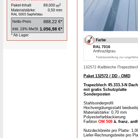
2
Paket-Inhalt
89,000
m
Materialstärke:
0,50
mm
RAL 5003
Saphirblau
888,22 €*
Netto-Preis
1.056,98 €*
Inkl. 19% MwSt.
* Ab Lager
Farbe
RAL 7016
Anthrazitgrau
Farbdarstellung zur ungefähr
132572
/
Kaltbleche
/
Trapezblec
Paket 132572 / DD - OMD
Trapezblech 45.333.3-N Dach
mit gratis Schutzplatte
Sonderposten
Stahlsonderprofil
Hochvergütungsstahl beidseiti
Materialstärke: 0,70 mm
Polyesterfarblackierung
Farbton
OM 508
ä. franz. anth
Nutzdeckbreite pro Platte: 1,0
Liefer-Rechnungsbreite pro Pla