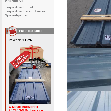
Alternative
Trapezblech und
Trapezbleche sind unser
Spezialgebiet
Paket des Tages
Paket-Nr
133297
O-Metall Trapezprofil
25.280.3-N Dachversion