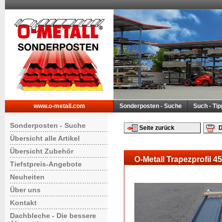
www.o-metall.com
Sonderposten - Suche
Such - Ti
Sonderposten - Suche
Seite zurück
D
Übersicht alle Artikel
Übersicht Zubehör
O-Metall Trapezprofil 
Tiefstpreis-Angebote
Neuheiten
Über uns
Kontakt
Dachbleche - Die bessere