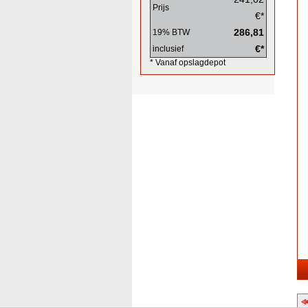
Prijs
€*
286,81
19% BTW
€*
inclusief
* Vanaf opslagdepot