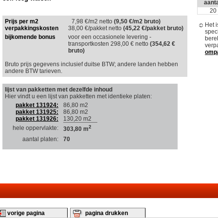
aanta
20
Prijs per m2
7,98
€/m2 netto
(9,50 €/m2 bruto)
Het 
verpakkingskosten
38,00
€/pakket netto
(45,22 €/pakket bruto)
spec
bijkomende bonus
voor een occasionele levering -
bere
transportkosten 298,00 € netto
(354,62 €
verp
bruto)
omp
Bruto prijs gegevens inclusief duitse BTW; andere landen hebben
andere BTW tarieven.
lijst van pakketten met dezelfde inhoud
Hier vindt u een lijst van pakketten met identieke platen
:
pakket 131924:
86,80 m2
pakket 131925:
86,80 m2
pakket 131926:
130,20 m2
2
hele oppervlakte:
303,80 m
aantal platen:
70
vorige pagina
pagina drukken