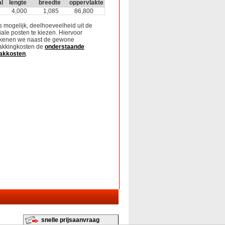
l
lengte
breedte
oppervlakte
4,000
1,085
86,800
is mogelijk, deelhoeveelheid uit de
iale posten te kiezen. Hiervoor
kenen we naast de gewone
akkingkosten de
onderstaande
akkosten
.
snelle prijsaanvraag