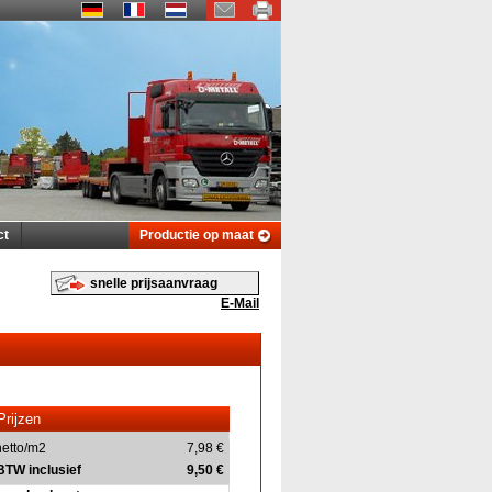
ct
Productie op maat
snelle prijsaanvraag
E-Mail
Prijzen
netto/m2
7,98 €
TW inclusief
9,50 €