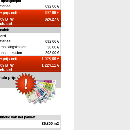
 opslagdepot
teriaal
692,66 €
 prijs netto
692,66 €
9% BTW
824,27 €
clusief
atief:
verd
teriaal
692,66 €
erpakkingskosten
38,00 €
ansportkosten
298,00 €
 prijs netto
1.028,66 €
9% BTW
1.224,11 €
clusief
ale prijs
Inhoud van het pakket
86,800 m2