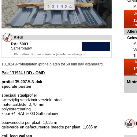
Vanaf
Ma
Uw
1
in
Altern
Kleur
Gele
Ma
RAL 5003
Saffierblauw
V
Kleurafbeedling ter oriëntatie (zonder waarborg).
Tr
Uw
131924
/
Profielplaten
/
profielplaten tot 50 mm dak
/
standaard
1
Pak 131924 / DD - OMD
in
profiel 35.207.5-N dak
Minim
speciale posten
speciaal staalprofiel
tweezijdig sendzimir verzinkt staal
materiaaldikte: 0,70 mm
polyestercoating
kleur +/- RAL 5003 Saffierblauw
bouwbreedte per plaat: 1,035 m
geleverde en gefactureerde breedte per plaat: 1,085 m
coil leeg walsen