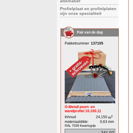
alternatief
Profielplaat en profielplaten
zijn onze specialiteit
Pak van de dag
Pakketnummer
137105
O-Metall poort- en
wandprofiel 10.100.11
2
Inhoud
24,150
m
materiaaldikte:
0,63
mm
RAL 7039
Kwartsgrijs
241,02