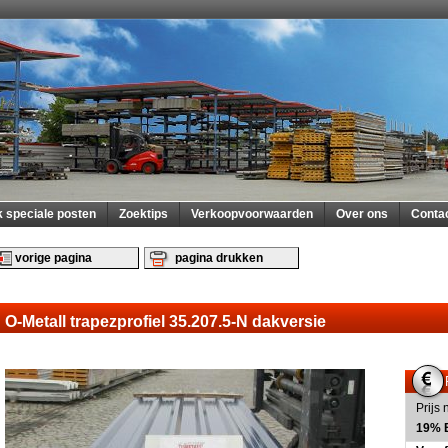
 speciale posten
Zoektips
Verkoopvoorwaarden
Over ons
Conta
vorige pagina
pagina drukken
O-Metall trapezprofiel 35.207.5-N dakversie
Prijs 
19% B