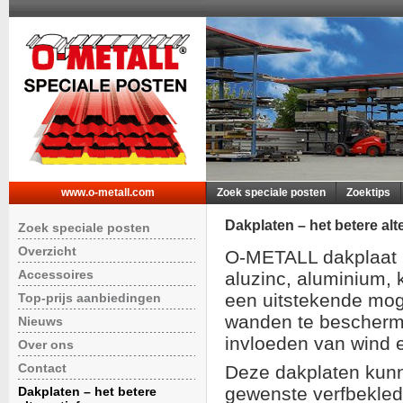
www.o-metall.com
Zoek speciale posten
Zoektips
Dakplaten – het betere alte
Zoek speciale posten
Overzicht
O-METALL dakplaat ui
Accessoires
aluzinc, aluminium, k
een uitstekende mog
Top-prijs aanbiedingen
wanden te bescherm
Nieuws
invloeden van wind 
Over ons
Contact
Deze dakplaten kun
gewenste verfbekled
Dakplaten – het betere