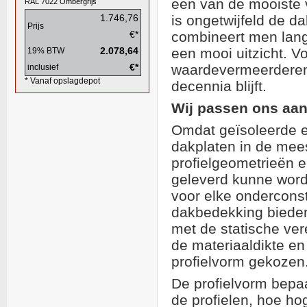
een van de mooiste
RAL 7022
Ombergrijs
1.746,76
is ongetwijfeld de da
Prijs
€*
combineert men lang
2.078,64
een mooi uitzicht. 
19% BTW
€*
waardevermeerderend
inclusief
* Vanaf opslagdepot
decennia blijft.
Wij passen ons aan
Omdat geïsoleerde e
dakplaten in de mees
profielgeometrieën e
geleverd kunne wo
voor elke ondercons
dakbedekking biede
met de statische ver
de materiaaldikte en
profielvorm gekozen
De profielvorm bepaa
de profielen, hoe ho