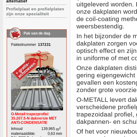
alternatief
uitgeleverd worden.
Profielplaat en profielplaten
onze dakplaten word
zijn onze specialiteit
de coil-coating met
weersbestendig.
Pak van de dag
In het bijzonder de 
dakplaten zorgen vo
Pakketnummer
137231
optisch effect en zi
in uniforme of met c
Onze dakplaten dist
gering eigengewicht 
gevallen een kosten
zonder grote voorzien
O-METALL levert dak
verscheidene profiel
trapezoidaal profiel, 
O-Metall trapezprofiel
35.207.5-N dakversie MET
dakpannen- en schu
ANTI-CONDENSATIE
2
Inhoud
139,965
m
Of het voor nieuwbou
materiaaldikte:
0,63
mm