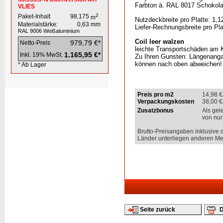
Farbton ä. RAL 8017 Schokol
VLIES
2
Paket-Inhalt
98,175
m
Nutzdeckbreite pro Platte: 1,1
Materialstärke:
0,63
mm
Liefer-Rechnungsbreite pro Pla
RAL 9006
Weißaluminium
Coil leer walzen
979,79 €*
Netto-Preis
leichte Transportschäden am K
1.165,95 €*
Inkl. 19% MwSt.
Zu Ihren Gunsten: Längenanga
können nach oben abweichen!
* Ab Lager
Preis pro m2
14,98
€
Verpackungskosten
38,00
€
Zusatzbonus
Als gel
von nur
Brutto-Preisangaben inklusive 
Länder unterliegen anderen Me
Seite zurück
D