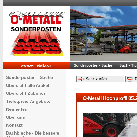
www.o-metall.com
Sonderposten - Suche
Such - Ti
Sonderposten - Suche
Seite zurück
D
Übersicht alle Artikel
Übersicht Zubehör
O-Metall Hochprofil 85.
Tiefstpreis-Angebote
Neuheiten
Über uns
Kontakt
Dachbleche - Die bessere