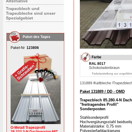
Alternative
Trapezblech und
Trapezbleche sind unser
Spezialgebiet
Paket des Tages
Paket-Nr
123806
Farbe
RAL 8017
Schokoladenbraun
Farbdarstellung zur ungefähr
131889
/
Kaltbleche
/
Trapezblec
Paket 131889 / DD - OMD
Trapezblech 85.280.4-N Dach
"freitragendes Profil"
Sonderposten
Stahlsonderprofil
Hochvergütungsstahl beidseiti
Materialstärke: 0,75 mm
O-Metall Trapezprofil
Polyesterfarblackierung
38.333.3-N Dachversion MIT