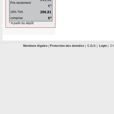
Prix seulement
€*
286,81
19% TVA
€*
comprise
* A partir du dépôt
Mentions légales
|
Protection des données
|
C.G.V.
|
Login
| O-