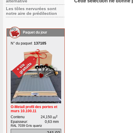
Cette sélection ne donne 
alternative
Les tôles nervurées sont
notre aire de prédilection
Paquet du jour
N° du paquet
137105
O-Metall profil des portes et
murs 10.100.11
2
Contenu
24,150
m
Epaisseur:
0,63
mm
RAL 7039
Gris quartz
241,02