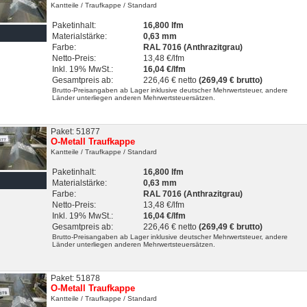
Kantteile
/ Traufkappe
/ Standard
Paketinhalt:
16,800 lfm
Materialstärke:
0,63 mm
Farbe:
RAL 7016 (Anthrazitgrau)
Netto-Preis:
13,48 €/lfm
Inkl. 19% MwSt.:
16,04 €/lfm
Gesamtpreis ab:
226,46 € netto
(269,49 € brutto)
Brutto-Preisangaben ab Lager inklusive deutscher Mehrwertsteuer, andere
Länder unterliegen anderen Mehrwertsteuersätzen.
Paket: 51877
O-Metall Traufkappe
Kantteile
/ Traufkappe
/ Standard
Paketinhalt:
16,800 lfm
Materialstärke:
0,63 mm
Farbe:
RAL 7016 (Anthrazitgrau)
Netto-Preis:
13,48 €/lfm
Inkl. 19% MwSt.:
16,04 €/lfm
Gesamtpreis ab:
226,46 € netto
(269,49 € brutto)
Brutto-Preisangaben ab Lager inklusive deutscher Mehrwertsteuer, andere
Länder unterliegen anderen Mehrwertsteuersätzen.
Paket: 51878
O-Metall Traufkappe
Kantteile
/ Traufkappe
/ Standard