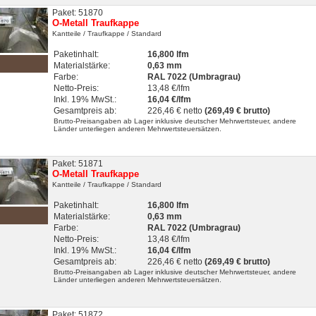
Paket: 51870
O-Metall Traufkappe
Kantteile
/ Traufkappe
/ Standard
Paketinhalt:
16,800 lfm
Materialstärke:
0,63 mm
Farbe:
RAL 7022 (Umbragrau)
Netto-Preis:
13,48 €/lfm
Inkl. 19% MwSt.:
16,04 €/lfm
Gesamtpreis ab:
226,46 € netto
(269,49 € brutto)
Brutto-Preisangaben ab Lager inklusive deutscher Mehrwertsteuer, andere
Länder unterliegen anderen Mehrwertsteuersätzen.
Paket: 51871
O-Metall Traufkappe
Kantteile
/ Traufkappe
/ Standard
Paketinhalt:
16,800 lfm
Materialstärke:
0,63 mm
Farbe:
RAL 7022 (Umbragrau)
Netto-Preis:
13,48 €/lfm
Inkl. 19% MwSt.:
16,04 €/lfm
Gesamtpreis ab:
226,46 € netto
(269,49 € brutto)
Brutto-Preisangaben ab Lager inklusive deutscher Mehrwertsteuer, andere
Länder unterliegen anderen Mehrwertsteuersätzen.
Paket: 51872