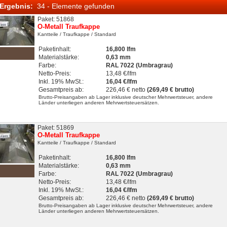
Ergebnis:
34 - Elemente gefunden
Paket: 51868
O-Metall Traufkappe
Kantteile
/ Traufkappe
/ Standard
Paketinhalt:
16,800 lfm
Materialstärke:
0,63 mm
Farbe:
RAL 7022 (Umbragrau)
Netto-Preis:
13,48 €/lfm
Inkl. 19% MwSt.:
16,04 €/lfm
Gesamtpreis ab:
226,46 € netto
(269,49 € brutto)
Brutto-Preisangaben ab Lager inklusive deutscher Mehrwertsteuer, andere
Länder unterliegen anderen Mehrwertsteuersätzen.
Paket: 51869
O-Metall Traufkappe
Kantteile
/ Traufkappe
/ Standard
Paketinhalt:
16,800 lfm
Materialstärke:
0,63 mm
Farbe:
RAL 7022 (Umbragrau)
Netto-Preis:
13,48 €/lfm
Inkl. 19% MwSt.:
16,04 €/lfm
Gesamtpreis ab:
226,46 € netto
(269,49 € brutto)
Brutto-Preisangaben ab Lager inklusive deutscher Mehrwertsteuer, andere
Länder unterliegen anderen Mehrwertsteuersätzen.