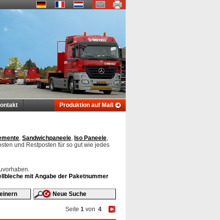
ontakt
Produktion auf Maß
emente
,
Sandwichpaneele
,
Iso Paneele
,
osten und Restposten für so gut wie jedes
auvorhaben.
 Wellbleche mit Angabe der Paketnummer
einern
Neue Suche
Seite
1
von
4