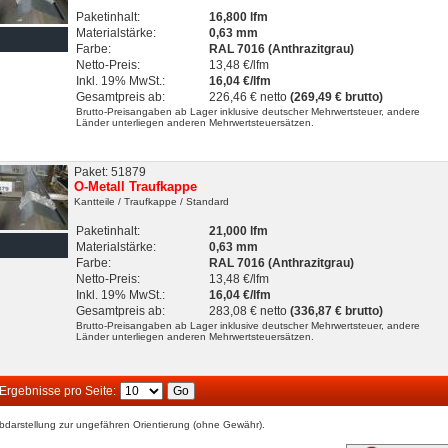
Paketinhalt:
16,800 lfm
Materialstärke:
0,63 mm
Farbe:
RAL 7016 (Anthrazitgrau)
Netto-Preis:
13,48 €/lfm
Inkl. 19% MwSt.:
16,04 €/lfm
Gesamtpreis ab:
226,46 € netto
(269,49 € brutto)
Brutto-Preisangaben ab Lager inklusive deutscher Mehrwertsteuer, andere
Länder unterliegen anderen Mehrwertsteuersätzen.
Paket: 51879
O-Metall Traufkappe
Kantteile
/ Traufkappe
/ Standard
Paketinhalt:
21,000 lfm
Materialstärke:
0,63 mm
Farbe:
RAL 7016 (Anthrazitgrau)
Netto-Preis:
13,48 €/lfm
Inkl. 19% MwSt.:
16,04 €/lfm
Gesamtpreis ab:
283,08 € netto
(336,87 € brutto)
Brutto-Preisangaben ab Lager inklusive deutscher Mehrwertsteuer, andere
Länder unterliegen anderen Mehrwertsteuersätzen.
Ergebnisse pro Seite:
bdarstellung zur ungefähren Orientierung (ohne Gewähr).