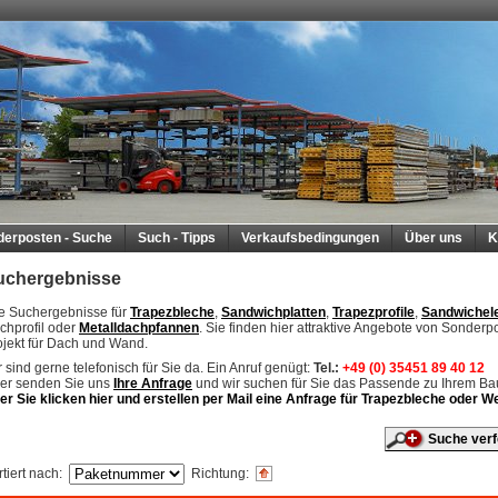
derposten - Suche
Such - Tipps
Verkaufsbedingungen
Über uns
K
uchergebnisse
re Suchergebnisse für
Trapezbleche
,
Sandwichplatten
,
Trapezprofile
,
Sandwichel
chprofil oder
Metalldachpfannen
. Sie finden hier attraktive Angebote von Sonderp
ojekt für Dach und Wand.
 sind gerne telefonisch für Sie da. Ein Anruf genügt:
Tel.:
+49 (0) 35451 89 40 12
er senden Sie uns
Ihre Anfrage
und wir suchen für Sie das Passende zu Ihrem B
er Sie klicken hier und erstellen per Mail eine Anfrage für Trapezbleche oder
Suche verf
tiert nach
:
Richtung
: