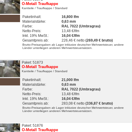
O-Metall Traufkappe
Kantteile
/ Traufkappe
/ Standard
Paketinhalt:
16,800 lfm
Materialstärke:
0,63 mm
Farbe:
RAL 7022 (Umbragrau)
Netto-Preis:
13,48 €/lfm
Inkl. 19% MwSt.:
16,04 €/lfm
Gesamtpreis ab:
226,46 € netto
(269,49 € brutto)
Brutto-Preisangaben ab Lager inklusive deutscher Mehrwertsteuer, andere
Länder unterliegen anderen Mehrwertsteuersätzen.
Paket: 51873
O-Metall Traufkappe
Kantteile
/ Traufkappe
/ Standard
Paketinhalt:
21,000 lfm
Materialstärke:
0,63 mm
Farbe:
RAL 7022 (Umbragrau)
Netto-Preis:
13,48 €/lfm
Inkl. 19% MwSt.:
16,04 €/lfm
Gesamtpreis ab:
283,08 € netto
(336,87 € brutto)
Brutto-Preisangaben ab Lager inklusive deutscher Mehrwertsteuer, andere
Länder unterliegen anderen Mehrwertsteuersätzen.
Paket: 51876
O-Metall Traufkappe