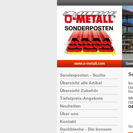
www.o-metall.com
Son
S
Sonderposten - Suche
Übersicht alle Artikel
Ih
Da
Übersicht Zubehör
Pr
Tiefstpreis-Angebote
Wir
Od
Neuheiten
Od
Über uns
Kontakt
Sor
Dachbleche - Die bessere