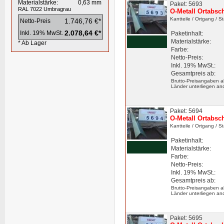
Materialstärke:
0,63
mm
Paket: 5693
RAL 7022
Umbragrau
O-Metall Ortabsc
Kantteile
/ Ortgang
/ S
1.746,76 €*
Netto-Preis
2.078,64 €*
Inkl. 19% MwSt.
Paketinhalt:
Materialstärke:
* Ab Lager
Farbe:
Netto-Preis:
Inkl. 19% MwSt.:
Gesamtpreis ab:
Brutto-Preisangaben a
Länder unterliegen an
Paket: 5694
O-Metall Ortabsc
Kantteile
/ Ortgang
/ S
Paketinhalt:
Materialstärke:
Farbe:
Netto-Preis:
Inkl. 19% MwSt.:
Gesamtpreis ab:
Brutto-Preisangaben a
Länder unterliegen an
Paket: 5695