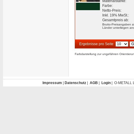
Materialstärke:
Farbe:
Netto-Preis:
Inkl. 19% MwSt.:
Gesamtpreis ab:
Brutto-Preisangaben a
Länder unterliegen an
Ergebnisse pro Seite:
Farbdarstellung zur ungefähren Orientier
Impressum
|
Datenschutz
|
AGB
|
Login
| O-METALL L