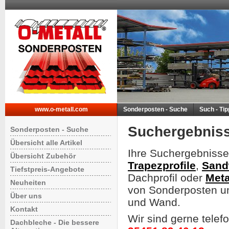
www.o-metall.com
Sonderposten - Suche
Such - Ti
Suchergebnis
Sonderposten - Suche
Übersicht alle Artikel
Ihre Suchergebnisse
Übersicht Zubehör
Trapezprofile
,
Sand
Tiefstpreis-Angebote
Dachprofil oder
Meta
Neuheiten
von Sonderposten un
Über uns
und Wand.
Kontakt
Wir sind gerne telef
Dachbleche - Die bessere