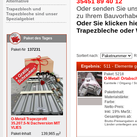
35451 89 40 12
Alternative
Oder senden Sie un
Trapezblech und
Trapezbleche sind unser
zu Ihrem Bauvorhab
Spezialgebiet
Oder Sie klicken hi
Trapezbleche oder
Paket des Tages
Paket-Nr
137231
Sortiert nach
:
R
Ergebnis:
511 - Elemente 
Paket: 5218
O-Metall Ortabsc
Kantteile
/ Ortgang
/ S
Paketinhalt:
Materialstärke:
Farbe:
Netto-Preis:
Inkl. 19% MwSt.:
Gesamtpreis ab:
O-Metall Trapezprofil
Brutto-Preisangaben a
35.207.5-N Dachversion MIT
Länder unterliegen an
VLIES
2
Paket-Inhalt
139,965
m