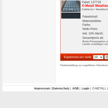
Paket: 137728
O-Metall Metalld
Kaltbleche
/ Metalldac
Paketinhalt:
Materialstärke:
Farbe:
Netto-Preis:
Inkl. 19% MwSt.:
Gesamtpreis ab:
Brutto-Preisangaben a
Länder unterliegen an
Ergebnisse pro Seite:
Farbdarstellung zur ungefähren Orientier
Impressum
|
Datenschutz
|
AGB
|
Login
| O-METALL L