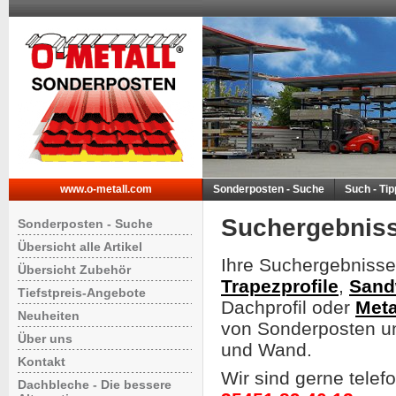
www.o-metall.com
Sonderposten - Suche
Such - Ti
Suchergebnis
Sonderposten - Suche
Übersicht alle Artikel
Ihre Suchergebnisse
Übersicht Zubehör
Trapezprofile
,
Sand
Tiefstpreis-Angebote
Dachprofil oder
Meta
Neuheiten
von Sonderposten un
Über uns
und Wand.
Kontakt
Wir sind gerne telef
Dachbleche - Die bessere