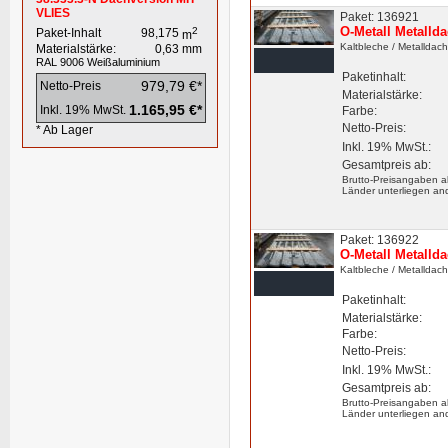
VLIES
Paket: 136921
O-Metall Metalld
2
Paket-Inhalt
98,175
m
Kaltbleche
/ Metalldac
Materialstärke:
0,63
mm
RAL 9006
Weißaluminium
Paketinhalt:
979,79 €*
Netto-Preis
Materialstärke:
1.165,95 €*
Inkl. 19% MwSt.
Farbe:
Netto-Preis:
* Ab Lager
Inkl. 19% MwSt.:
Gesamtpreis ab:
Brutto-Preisangaben a
Länder unterliegen an
Paket: 136922
O-Metall Metalld
Kaltbleche
/ Metalldac
Paketinhalt:
Materialstärke:
Farbe:
Netto-Preis:
Inkl. 19% MwSt.:
Gesamtpreis ab:
Brutto-Preisangaben a
Länder unterliegen an