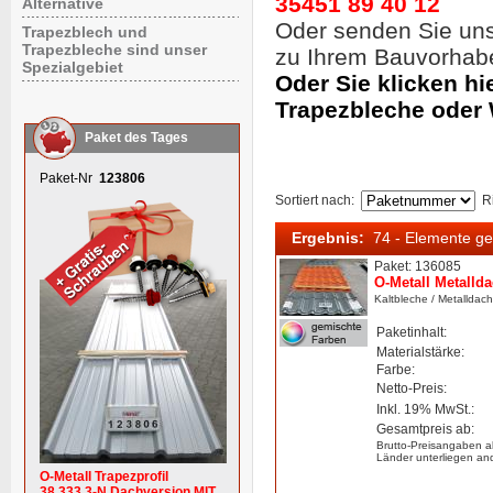
35451 89 40 12
Alternative
Oder senden Sie un
Trapezblech und
Trapezbleche sind unser
zu Ihrem Bauvorhab
Spezialgebiet
Oder Sie klicken hi
Trapezbleche oder
Paket des Tages
Paket-Nr
123806
Sortiert nach
:
R
Ergebnis:
74 - Elemente g
Paket: 136085
O-Metall Metalld
Kaltbleche
/ Metalldac
Paketinhalt:
Materialstärke:
Farbe:
Netto-Preis:
Inkl. 19% MwSt.:
Gesamtpreis ab:
Brutto-Preisangaben a
Länder unterliegen an
O-Metall Trapezprofil
38.333.3-N Dachversion MIT