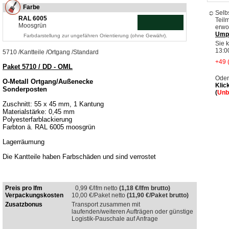
Farbe
Selb
RAL 6005
Teil
Moosgrün
erwo
Ump
Farbdarstellung zur ungefähren Orientierung (ohne Gewähr).
Sie 
13:0
5710
/
Kantteile
/
Ortgang
/
Standard
+49 
Paket 5710 / DD - OML
Oder
O-Metall Ortgang/Außenecke
Klic
Sonderposten
(
Unb
Zuschnitt: 55 x 45 mm, 1 Kantung
Materialstärke: 0,45 mm
Polyesterfarblackierung
Farbton ä. RAL 6005 moosgrün
Lagerräumung
Die Kantteile haben Farbschäden und sind verrostet
Preis pro lfm
0,99
€/lfm netto
(1,18 €/lfm brutto)
Verpackungskosten
10,00
€/Paket netto
(11,90 €/Paket brutto)
Zusatzbonus
Transport zusammen mit
laufenden/weiteren Aufträgen oder günstige
Logistik-Pauschale auf Anfrage