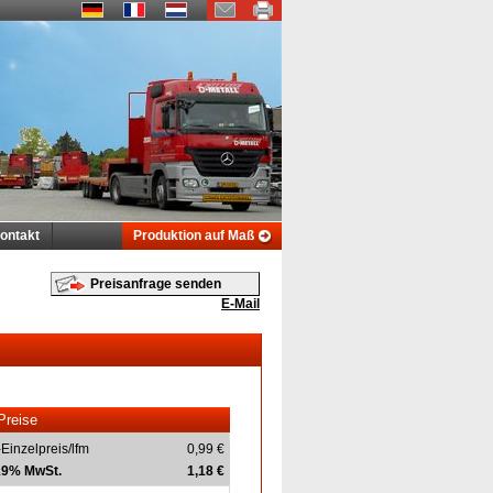
ontakt
Produktion auf Maß
Preisanfrage senden
E-Mail
Preise
-Einzelpreis/lfm
0,99 €
 19% MwSt.
1,18 €