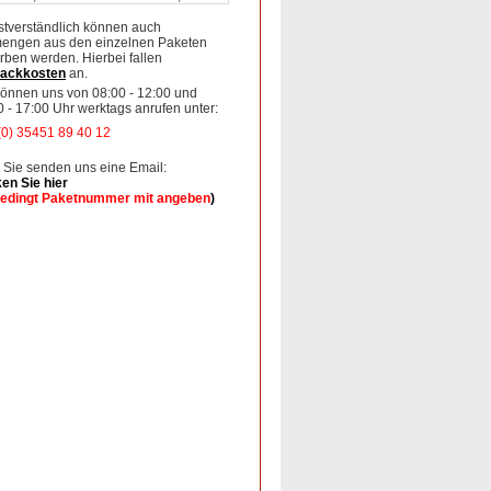
stverständlich können auch
mengen aus den einzelnen Paketen
rben werden. Hierbei fallen
ackkosten
an.
können uns von 08:00 - 12:00 und
0 - 17:00 Uhr werktags anrufen unter:
(0) 35451 89 40 12
 Sie senden uns eine Email:
ken Sie hier
edingt Paketnummer mit angeben
)