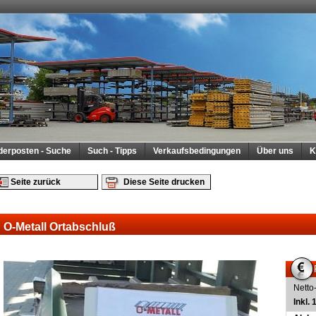
derposten - Suche
Such - Tipps
Verkaufsbedingungen
Über uns
K
Seite zurück
Diese Seite drucken
O-Metall Ortabschluß
Netto
Inkl.