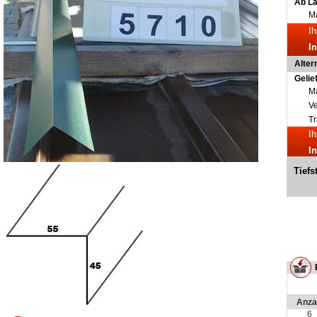
Ab L
Ma
Ih
I
Alter
Gelie
Ma
V
Tr
Ih
I
Tiefs
Anza
6