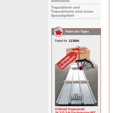
Alternative
Trapezblech und
Trapezbleche sind unser
Spezialgebiet
Paket des Tages
Paket-Nr
123806
O-Metall Trapezprofil
38.333.3-N Dachversion MIT