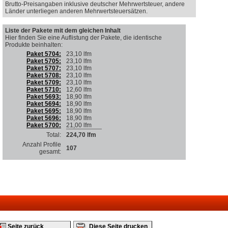
Brutto-Preisangaben inklusive deutscher Mehrwertsteuer, andere
Länder unterliegen anderen Mehrwertsteuersätzen.
Liste der Pakete mit dem gleichen Inhalt
Hier finden Sie eine Auflistung der Pakete, die identische
Produkte beinhalten
:
Paket 5704:
23,10 lfm
Paket 5705:
23,10 lfm
Paket 5707:
23,10 lfm
Paket 5708:
23,10 lfm
Paket 5709:
23,10 lfm
Paket 5710:
12,60 lfm
Paket 5693:
18,90 lfm
Paket 5694:
18,90 lfm
Paket 5695:
18,90 lfm
Paket 5696:
18,90 lfm
Paket 5700:
21,00 lfm
Total:
224,70 lfm
Anzahl Profile
107
gesamt:
Seite zurück
Diese Seite drucken