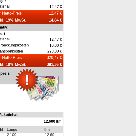
ager
terial
12,47 €
r Netto-Preis
12,47 €
nkl. 19% MwSt.
14,84 €
nativ:
fert
terial
12,47 €
erpackungskosten
10,00 €
ansportkosten
298,00 €
r Netto-Preis
320,47 €
nkl. 19% MwSt.
381,36 €
tpreis
Paketinhalt
12,600 lfm
hl
Länge
lfm
2,100
12,60