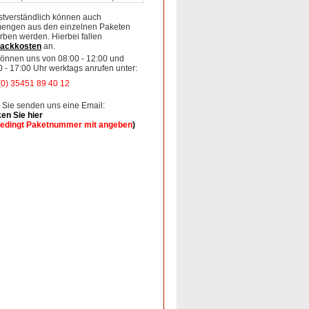
stverständlich können auch
mengen aus den einzelnen Paketen
rben werden. Hierbei fallen
ackkosten
an.
können uns von 08:00 - 12:00 und
0 - 17:00 Uhr werktags anrufen unter:
(0) 35451 89 40 12
 Sie senden uns eine Email:
ken Sie hier
edingt Paketnummer mit angeben
)