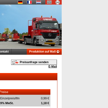
ontakt
Produktion auf Maß
Preisanfrage senden
E-Mail
Preise
-Einzelpreis/lfm
0,99 €
 19% MwSt.
1,18 €