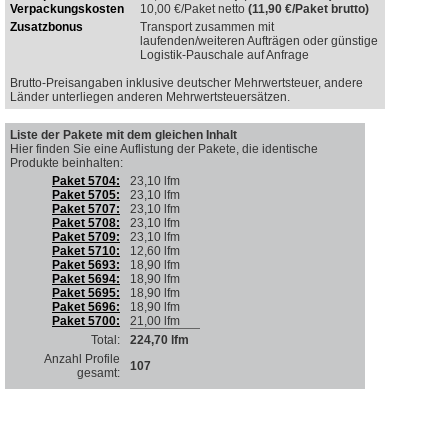
Verpackungskosten
10,00
€/Paket netto
(11,90 €/Paket brutto)
Zusatzbonus
Transport zusammen mit
laufenden/weiteren Aufträgen oder günstige
Logistik-Pauschale auf Anfrage
Brutto-Preisangaben inklusive deutscher Mehrwertsteuer, andere
Länder unterliegen anderen Mehrwertsteuersätzen.
Liste der Pakete mit dem gleichen Inhalt
Hier finden Sie eine Auflistung der Pakete, die identische
Produkte beinhalten
:
Paket 5704:
23,10 lfm
Paket 5705:
23,10 lfm
Paket 5707:
23,10 lfm
Paket 5708:
23,10 lfm
Paket 5709:
23,10 lfm
Paket 5710:
12,60 lfm
Paket 5693:
18,90 lfm
Paket 5694:
18,90 lfm
Paket 5695:
18,90 lfm
Paket 5696:
18,90 lfm
Paket 5700:
21,00 lfm
Total:
224,70 lfm
Anzahl Profile
107
gesamt: