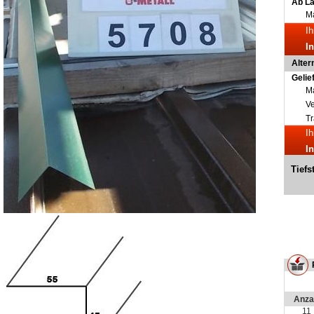
Ab L
Ma
Ih
I
Alter
Gelie
Ma
V
Tr
Ih
I
Tiefs
Anza
11