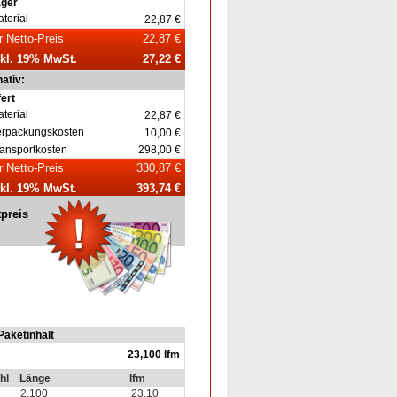
ager
terial
22,87 €
r Netto-Preis
22,87 €
nkl. 19% MwSt.
27,22 €
nativ:
fert
terial
22,87 €
erpackungskosten
10,00 €
ansportkosten
298,00 €
r Netto-Preis
330,87 €
nkl. 19% MwSt.
393,74 €
tpreis
Paketinhalt
23,100 lfm
hl
Länge
lfm
2,100
23,10