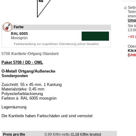
Selb
Teil
erwo
Ump
Sie 
Farbe
13:0
RAL 6005
+49 
Moosgrün
Farbdarstellung zur ungefähren Orientierung (ohne Gewähr).
Oder
Klic
5708
/
Kantteile
/
Ortgang
/
Standard
(
Unb
Paket 5708 / DD - OML
O-Metall Ortgang/Außenecke
Sonderposten
Zuschnitt: 55 x 45 mm, 1 Kantung
Materialstärke: 0,45 mm
Polyesterfarblackierung
Farbton ä. RAL 6005 moosgrün
Lagerräumung
Die Kantteile haben Farbschäden und sind verrostet
Preis pro lfm
0,99
€/lfm netto
(1,18 €/lfm brutto)