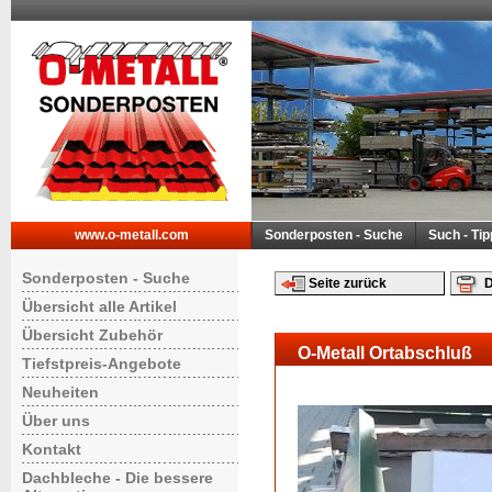
www.o-metall.com
Sonderposten - Suche
Such - Ti
Sonderposten - Suche
Seite zurück
D
Übersicht alle Artikel
Übersicht Zubehör
O-Metall Ortabschluß
Tiefstpreis-Angebote
Neuheiten
Über uns
Kontakt
Dachbleche - Die bessere