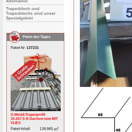
Alternative
Trapezblech und
Trapezbleche sind unser
Spezialgebiet
Paket des Tages
Paket-Nr
137231
O-Metall Trapezprofil
35.207.5-N Dachversion MIT
VLIES
2
Paket-Inhalt
139,965
m