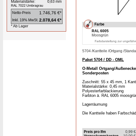
Materialstärke:
0,63
mm
RAL 7022
Umbragrau
1.746,76 €*
Netto-Preis
2.078,64 €*
Inkl. 19% MwSt.
Farbe
* Ab Lager
RAL 6005
Moosgrün
Farbdarstellung zur ungefähr
5704
/
Kantteile
/
Ortgang
/
Standa
Paket 5704 / DD - OML
O-Metall Ortgang/Außenecke
Sonderposten
Zuschnitt: 55 x 45 mm, 1 Kan
Materialstärke: 0,45 mm
Polyesterfarblackierung
Farbton ä. RAL 6005 moosgrü
Lagerräumung
Die Kantteile haben Farbschäd
Preis pro lfm
0,99
€