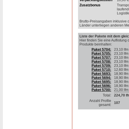
Verpackungskosten
10,00
€
Zusatzbonus
Transp
laufend
Logisti
Brutto-Preisangaben inklusive 
Länder unterliegen anderen Me
Liste der Pakete mit dem gleic
Hier finden Sie eine Auflistung 
Produkte beinhalten
:
Paket 5704:
23,10 lfm
Paket 5705:
23,10 lfm
Paket 5707:
23,10 lfm
Paket 5708:
23,10 lfm
Paket 5709:
23,10 lfm
Paket 5710:
12,60 lfm
Paket 5693:
18,90 lfm
Paket 5694:
18,90 lfm
Paket 5695:
18,90 lfm
Paket 5696:
18,90 lfm
Paket 5700:
21,00 lfm
Total:
224,70 l
Anzahl Profile
107
gesamt: