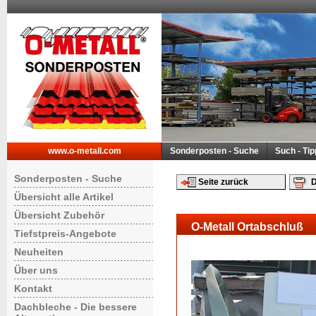
www.o-metall.com
Sonderposten - Suche
Such - Ti
Sonderposten - Suche
Seite zurück
D
Übersicht alle Artikel
Übersicht Zubehör
O-Metall Ortabschluß
Tiefstpreis-Angebote
Neuheiten
Über uns
Kontakt
Dachbleche - Die bessere