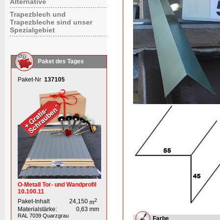
Alternative
Trapezblech und
Trapezbleche sind unser
Spezialgebiet
Paket des Tages
Paket-Nr
137105
O-Metall Tor- und Wandprofil
10.100.11
2
Paket-Inhalt
24,150
m
Materialstärke:
0,63
mm
RAL 7039
Quarzgrau
Farbe