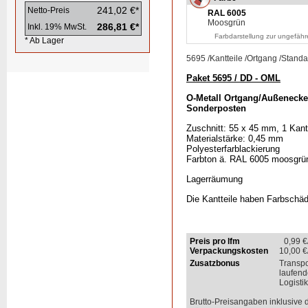
241,02 €*
Netto-Preis
RAL 6005
Moosgrün
286,81 €*
Inkl. 19% MwSt.
Farbdarstellung zur ungefähr
* Ab Lager
5695
/
Kantteile
/
Ortgang
/
Standa
Paket 5695 / DD - OML
O-Metall Ortgang/Außenecke
Sonderposten
Zuschnitt: 55 x 45 mm, 1 Kan
Materialstärke: 0,45 mm
Polyesterfarblackierung
Farbton ä. RAL 6005 moosgrü
Lagerräumung
Die Kantteile haben Farbschäd
Preis pro lfm
0,99
€
Verpackungskosten
10,00
€
Zusatzbonus
Transp
laufend
Logisti
Brutto-Preisangaben inklusive 