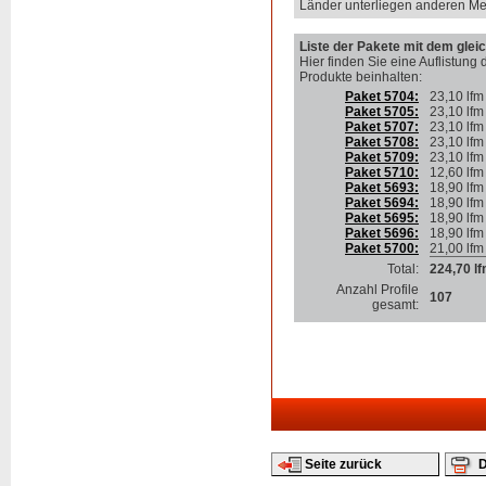
Länder unterliegen anderen Me
Liste der Pakete mit dem gleic
Hier finden Sie eine Auflistung 
Produkte beinhalten
:
Paket 5704:
23,10 lfm
Paket 5705:
23,10 lfm
Paket 5707:
23,10 lfm
Paket 5708:
23,10 lfm
Paket 5709:
23,10 lfm
Paket 5710:
12,60 lfm
Paket 5693:
18,90 lfm
Paket 5694:
18,90 lfm
Paket 5695:
18,90 lfm
Paket 5696:
18,90 lfm
Paket 5700:
21,00 lfm
Total:
224,70 l
Anzahl Profile
107
gesamt:
Seite zurück
D