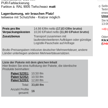
PUR-Farblackierung
Selb
Farbton ä. RAL 9005 Tiefschwarz
matt
Teil
erwo
Lagerräumung, wir brauchen Platz!
Ump
teilweise mit Schutzfolie - Kratzer möglich
Sie 
13:0
Preis pro lfm
14,98
€/lfm netto
(17,83 €/lfm brutto)
+49 
Verpackungskosten
10,00
€/Paket netto
(11,90 €/Paket brutto)
Zusatzbonus
Transport zusammen mit
Oder
laufenden/weiteren Aufträgen oder günstige
Klic
Logistik-Pauschale auf Anfrage
(
Unb
Brutto-Preisangaben inklusive deutscher Mehrwertsteuer, andere
Länder unterliegen anderen Mehrwertsteuersätzen.
Liste der Pakete mit dem gleichen Inhalt
Hier finden Sie eine Auflistung der Pakete, die identische
Produkte beinhalten
:
Paket 52351:
10,50 lfm
Paket 52352:
10,50 lfm
Paket 52353:
12,60 lfm
Total:
33,60 lfm
Anzahl Profile
16
gesamt: