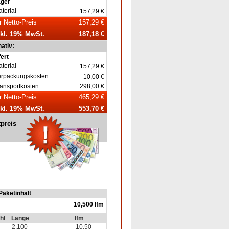
ager
terial
157,29 €
r Netto-Preis
157,29 €
nkl. 19% MwSt.
187,18 €
nativ:
fert
terial
157,29 €
erpackungskosten
10,00 €
ansportkosten
298,00 €
r Netto-Preis
465,29 €
nkl. 19% MwSt.
553,70 €
tpreis
Paketinhalt
10,500 lfm
hl
Länge
lfm
2,100
10,50