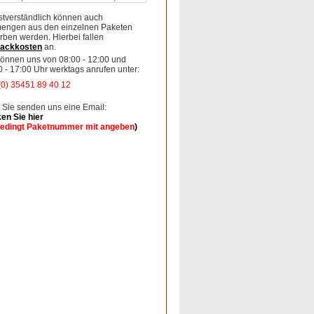
stverständlich können auch
mengen aus den einzelnen Paketen
rben werden. Hierbei fallen
ackkosten
an.
können uns von 08:00 - 12:00 und
0 - 17:00 Uhr werktags anrufen unter:
(0) 35451 89 40 12
 Sie senden uns eine Email:
ken Sie hier
edingt Paketnummer mit angeben
)