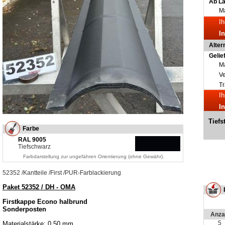
Ab L
Ma
Ih
I
Alter
Gelie
Ma
V
Tr
Ih
I
Tiefs
Farbe
RAL 9005
Tiefschwarz
Farbdarstellung zur ungefähren Orientierung (ohne Gewähr).
52352
/
Kantteile
/
First
/
PUR-Farblackierung
Paket 52352 / DH - OMA
Firstkappe Econo halbrund
Sonderposten
Anza
5
Materialstärke: 0,50 mm