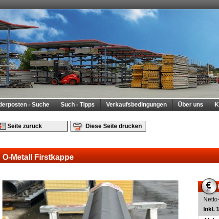
derposten - Suche
Such - Tipps
Verkaufsbedingungen
Über uns
K
Seite zurück
Diese Seite drucken
O-Metall Firstkappe
Netto
Inkl.