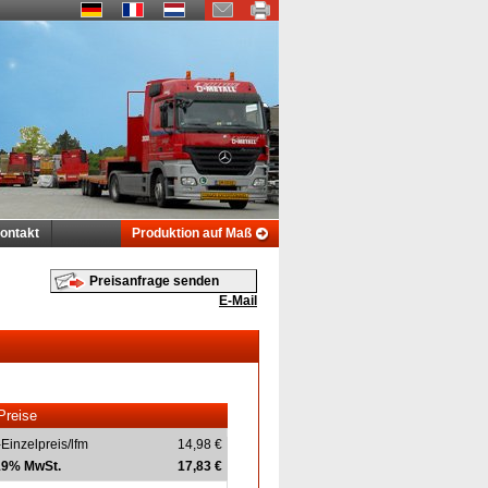
ontakt
Produktion auf Maß
Preisanfrage senden
E-Mail
Preise
-Einzelpreis/lfm
14,98 €
 19% MwSt.
17,83 €