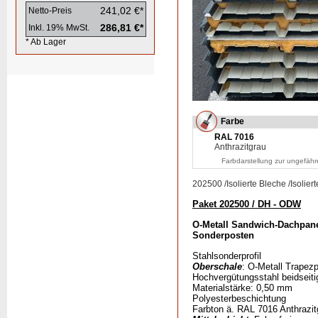
241,02 €*
Netto-Preis
286,81 €*
Inkl. 19% MwSt.
* Ab Lager
Farbe
RAL 7016
Anthrazitgrau
Farbdarstellung zur ungefähr
202500
/
Isolierte Bleche
/
Isolier
Paket 202500 / DH - ODW
O-Metall Sandwich-Dachpane
Sonderposten
Stahlsonderprofil
Oberschale
: O-Metall Trapezp
Hochvergütungsstahl beidseiti
Materialstärke: 0,50 mm
Polyesterbeschichtung
Farbton ä. RAL 7016 Anthrazit