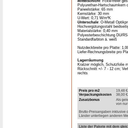
Mittelschicht
: Fckw-freier ges
Polyurethan-Hartschaumkern c
Paneelstärke: 65 mm
Kernstärke: 30 mm
U-Wert: 0,71 W/m²K
Unterschale
: O-Metall Optikprof
Hochvergütungsstahl beidseiti
Materialstärke: 0,40 mm
Polyesterbeschichtung DU/RS
Standardfarbton ä. weiß
Nutzdeckbreite pro Platte: 1,0
Liefer-Rechnungsbreite pro Pla
Lagerräumung
Kratzer möglich, Schutzfolie 
Rückschnitt +/- 7 - 12 cm; Ver
rechts
Preis pro m2
19,48
€
Verpackungskosten
38,00
€
Zusatzbonus
Als gel
von nur
Brutto-Preisangaben inklusive 
Länder unterliegen anderen Me
Liste der Pakete mit dem gleic