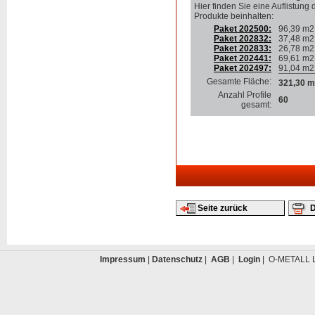
Hier finden Sie eine Auflistung 
Produkte beinhalten
:
Paket 202500:
96,39 m2
Paket 202832:
37,48 m2
Paket 202833:
26,78 m2
Paket 202441:
69,61 m2
Paket 202497:
91,04 m2
Gesamte Fläche:
321,30 m
Anzahl Profile
60
gesamt:
Seite zurück
D
Impressum
|
Datenschutz
|
AGB
|
Login
| O-METALL L