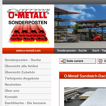
www.o-metall.com
Sonderposten - Suche
Such - Ti
Sonderposten - Suche
Seite zurück
D
Übersicht alle Artikel
Übersicht Zubehör
O-Metall Sandwich-Dac
Tiefstpreis-Angebote
Neuheiten
Über uns
Kontakt
Dachbleche - Die bessere