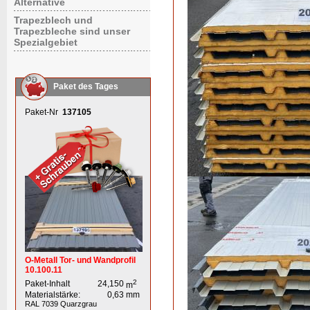
Alternative
Trapezblech und
Trapezbleche sind unser
Spezialgebiet
Paket des Tages
Paket-Nr
137105
O-Metall Tor- und Wandprofil
10.100.11
2
Paket-Inhalt
24,150
m
Materialstärke:
0,63
mm
RAL 7039
Quarzgrau