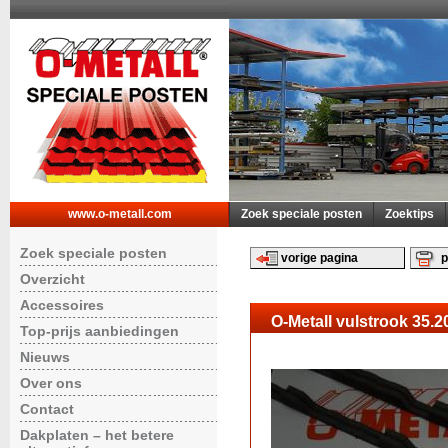
www.o-metall.com
Zoek speciale posten
Zoektips
Zoek speciale posten
vorige pagina
p
Overzicht
Accessoires
O-Metall vulstrook 35.
Top-prijs aanbiedingen
Nieuws
Over ons
Contact
Dakplaten – het betere