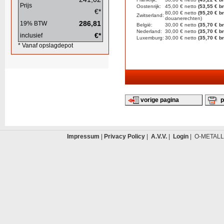
Prijs
Oostenrijk:
45,00 € netto
(53,55 € br
€*
80,00 € netto
(95,20 € br
Zwitserland:
douanerechten)
286,81
19% BTW
België:
30,00 € netto
(35,70 € br
Nederland:
30,00 € netto
(35,70 € br
€*
inclusief
Luxemburg:
30,00 € netto
(35,70 € br
* Vanaf opslagdepot
vorige pagina
p
Impressum
|
Privacy Policy
|
A.V.V.
|
Login
| O-METALL 