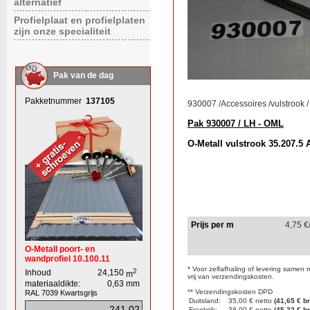
alternatief
Profielplaat en profielplaten
zijn onze specialiteit
Pak van de dag
Pakketnummer
137105
930007
/
Accessoires
/
vulstrook
/
Pak 930007 / LH - OML
O-Metall vulstrook 35.207.5
Prijs per m
4,75
€
O-Metall poort- en
wandprofiel 10.100.11
* Voor zelfafhaling of levering samen 
2
Inhoud
24,150
m
vrij van verzendingskosten.
materiaaldikte:
0,63
mm
** Verzendingskosten DPD
RAL 7039
Kwartsgrijs
Duitsland:
35,00 € netto
(41,65 € br
241,02
Frankrijk:
38,00 € netto
(45,22 € br