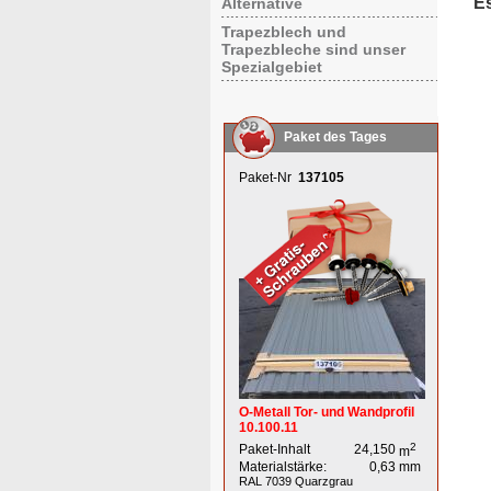
E
Alternative
Trapezblech und
Trapezbleche sind unser
Spezialgebiet
Paket des Tages
Paket-Nr
137105
O-Metall Tor- und Wandprofil
10.100.11
2
Paket-Inhalt
24,150
m
Materialstärke:
0,63
mm
RAL 7039
Quarzgrau