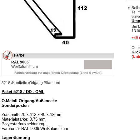
Selb
Teil
erwo
Ump
Sie 
13:0
+49 
Oder
Klic
Farbe
(
Unb
RAL 9006
Weißaluminium
Farbdarstellung zur ungefähren Orientierung (ohne Gewähr).
5218
/
Kantteile
/
Ortgang
/
Standard
Paket 5218 / DD - OML
O-Metall Ortgang/Außenecke
Sonderposten
Zuschnitt: 70 x 112 x 40 x 12 mm
Materialstärke: 0,75 mm
Polyesterfarblackierung
Farbton ä. RAL 9006 Weißaluminium
Lagerräumung