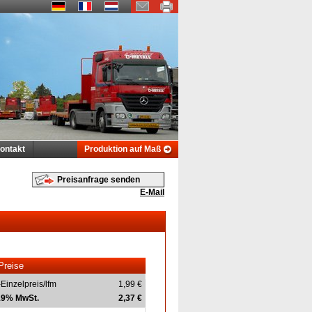
ontakt
Produktion auf Maß
Preisanfrage senden
E-Mail
Preise
-Einzelpreis/lfm
1,99 €
 19% MwSt.
2,37 €