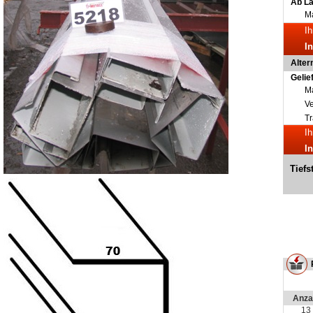
Ab L
Ma
Ih
I
Alter
Gelie
Ma
V
Tr
Ih
I
Tiefs
Anza
13