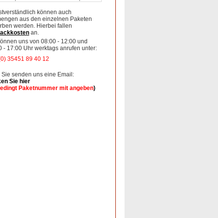
stverständlich können auch
mengen aus den einzelnen Paketen
rben werden. Hierbei fallen
ackkosten
an.
können uns von 08:00 - 12:00 und
0 - 17:00 Uhr werktags anrufen unter:
(0) 35451 89 40 12
 Sie senden uns eine Email:
ken Sie hier
edingt Paketnummer mit angeben
)