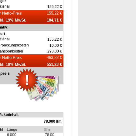
ager
terial
155,22 €
r Netto-Preis
155,22 €
nkl. 19% MwSt.
184,71 €
nativ:
fert
terial
155,22 €
erpackungskosten
10,00 €
ansportkosten
298,00 €
r Netto-Preis
463,22 €
nkl. 19% MwSt.
551,23 €
tpreis
Paketinhalt
78,000 lfm
hl
Länge
lfm
6,000
78,00