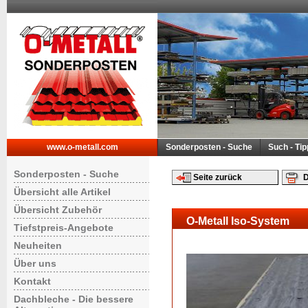
www.o-metall.com
Sonderposten - Suche
Such - Ti
Sonderposten - Suche
Seite zurück
D
Übersicht alle Artikel
Übersicht Zubehör
O-Metall Iso-System
Tiefstpreis-Angebote
Neuheiten
Über uns
Kontakt
Dachbleche - Die bessere