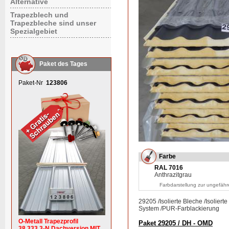
Alternative
Trapezblech und
Trapezbleche sind unser
Spezialgebiet
Paket des Tages
Paket-Nr
123806
Farbe
RAL 7016
Anthrazitgrau
Farbdarstellung zur ungefähr
29205
/
Isolierte Bleche
/
Isoliert
System
/
PUR-Farblackierung
O-Metall Trapezprofil
Paket 29205 / DH - OMD
38.333.3-N Dachversion MIT