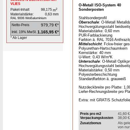
VLIES
O-Metall ISO-System 40
2
Sonderposten
Paket-Inhalt
98,175
m
Materialstärke:
0,63
mm
Stahlsonderprofil
RAL 9006
Weißaluminium
Oberschale
: O-Metall Metall
979,79 €*
Netto-Preis
Hochvergütungsstahl beidseiti
Materialstärke: 0,60 mm
1.165,95 €*
Inkl. 19% MwSt.
PUR-Farblackierung
* Ab Lager
Farbton ä. RAL 7016 Anthrazit
Mittelschicht
: Fckw-freier ges
Polyurethan-Hartschaumkern
Kernstärke: 40 mm
U-Wert: 0,43 W/m²K
Unterschale
: O-Metall Optikprof
Hochvergütungsstahl beidseiti
Materialstärke: 0,50 mm
Polyesterbeschichtung
Standardfarbton ä. grauweiß
Nutzdeckbreite pro Platte: 1,0
Liefer-Rechnungsbreite pro Pla
Extra: mit GRATIS Schutzfolie
Preis pro m2
41,60
€
Verpackungskosten
38,00
€
Zusatzbonus
Als gel
von nur