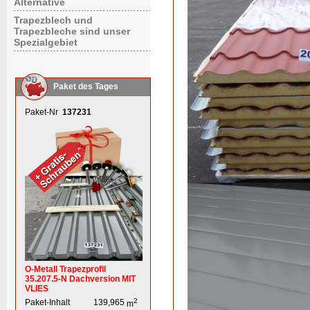
Alternative
Trapezblech und
Trapezbleche sind unser
Spezialgebiet
Paket des Tages
Paket-Nr
137231
O-Metall Trapezprofil
35.207.5-N Dachversion MIT
VLIES
2
Paket-Inhalt
139,965
m