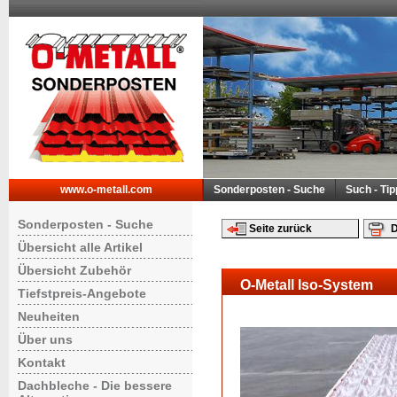
www.o-metall.com
Sonderposten - Suche
Such - Ti
Sonderposten - Suche
Seite zurück
D
Übersicht alle Artikel
Übersicht Zubehör
O-Metall Iso-System
Tiefstpreis-Angebote
Neuheiten
Über uns
Kontakt
Dachbleche - Die bessere