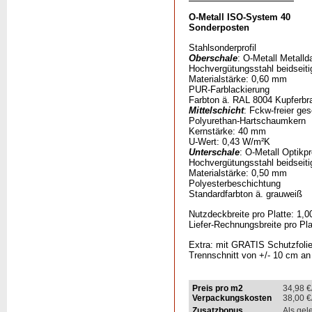
O-Metall ISO-System 40
Sonderposten
Stahlsonderprofil
Oberschale
: O-Metall Metall
Hochvergütungsstahl beidseiti
Materialstärke: 0,60 mm
PUR-Farblackierung
Farbton ä. RAL 8004 Kupferb
Mittelschicht
: Fckw-freier ges
Polyurethan-Hartschaumkern
Kernstärke: 40 mm
U-Wert: 0,43 W/m²K
Unterschale
: O-Metall Optikpr
Hochvergütungsstahl beidseiti
Materialstärke: 0,50 mm
Polyesterbeschichtung
Standardfarbton ä. grauweiß
Nutzdeckbreite pro Platte: 1,0
Liefer-Rechnungsbreite pro Pla
Extra: mit GRATIS Schutzfolie
Trennschnitt von +/- 10 cm an
Preis pro m2
34,98
€
Verpackungskosten
38,00
€
Zusatzbonus
Als gel