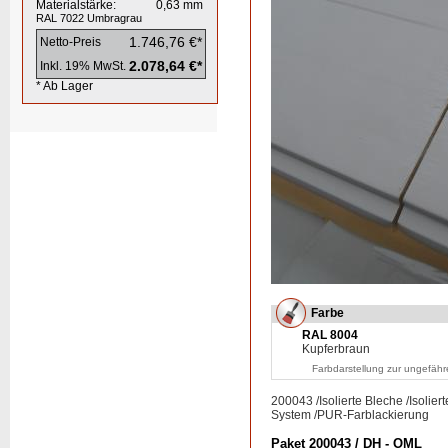
Materialstärke:
0,63
mm
RAL 7022
Umbragrau
1.746,76 €*
Netto-Preis
2.078,64 €*
Inkl. 19% MwSt.
* Ab Lager
Farbe
RAL 8004
Kupferbraun
Farbdarstellung zur ungefähr
200043
/
Isolierte Bleche
/
Isolier
System
/
PUR-Farblackierung
Paket 200043 / DH - OML