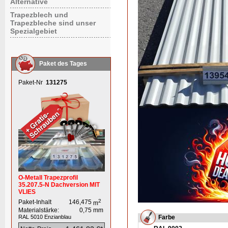
Alternative
Trapezblech und
Trapezbleche sind unser
Spezialgebiet
Paket des Tages
Paket-Nr
131275
O-Metall Trapezprofil
35.207.5-N Dachversion MIT
VLIES
2
Paket-Inhalt
146,475
m
Materialstärke:
0,75
mm
RAL 5010
Enzianblau
Farbe