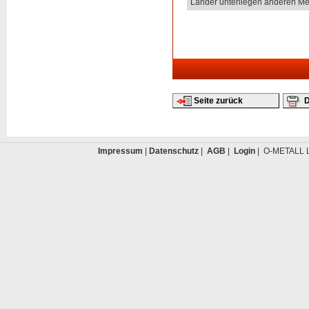
Länder unterliegen anderen Me
Seite zurück
D
Impressum
|
Datenschutz
|
AGB
|
Login
| O-METALL L