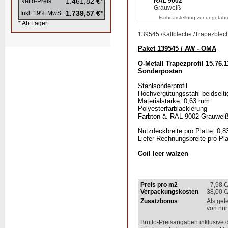
1.461,82 €*
RAL 9002
Netto-Preis
Grauweiß
1.739,57 €*
Inkl. 19% MwSt.
Farbdarstellung zur ungefähr
* Ab Lager
139545
/
Kaltbleche
/
Trapezblec
Paket 139545 / AW - OMA
O-Metall Trapezprofil 15.76.
Sonderposten
Stahlsonderprofil
Hochvergütungsstahl beidseiti
Materialstärke: 0,63 mm
Polyesterfarblackierung
Farbton ä. RAL 9002 Grauwei
Nutzdeckbreite pro Platte: 0,8
Liefer-Rechnungsbreite pro Pla
Coil leer walzen
Preis pro m2
7,98
€
Verpackungskosten
38,00
€
Zusatzbonus
Als gel
von nur
Brutto-Preisangaben inklusive 