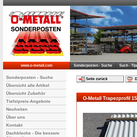
www.o-metall.com
Sonderposten - Suche
Such - Ti
Sonderposten - Suche
Seite zurück
D
Übersicht alle Artikel
Übersicht Zubehör
O-Metall Trapezprofil 1
Tiefstpreis-Angebote
Neuheiten
Über uns
Kontakt
Dachbleche - Die bessere