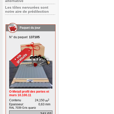
alternative
Les tôles nervurées sont
notre aire de prédilection
Paquet du jour
N° du paquet
137105
O-Metall profil des portes et
murs 10.100.11
2
Contenu
24,150
m
Epaisseur:
0,63
mm
RAL 7039
Gris quartz
241,02