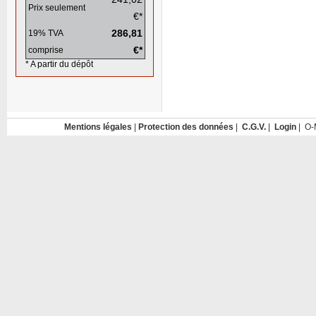
Prix seulement
€*
286,81
19% TVA
€*
comprise
* A partir du dépôt
Mentions légales
|
Protection des données
|
C.G.V.
|
Login
| O-