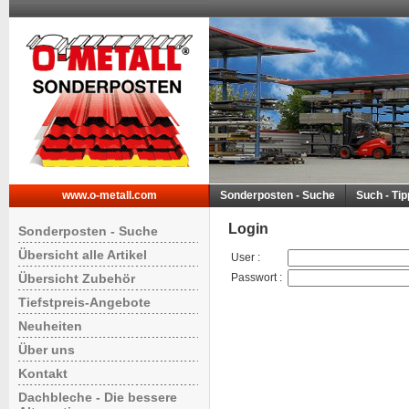
www.o-metall.com
Sonderposten - Suche
Such - Ti
Login
Sonderposten - Suche
Übersicht alle Artikel
User
:
Übersicht Zubehör
Passwort
:
Tiefstpreis-Angebote
Neuheiten
Über uns
Kontakt
Dachbleche - Die bessere