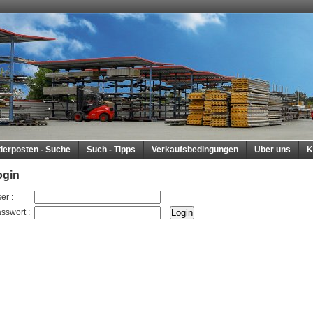
derposten - Suche
Such - Tipps
Verkaufsbedingungen
Über uns
K
ogin
er
:
sswort
: