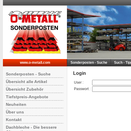
www.o-metall.com
Sonderposten - Suche
Such - Ti
Login
Sonderposten - Suche
Übersicht alle Artikel
User
:
Übersicht Zubehör
Passwort
:
Tiefstpreis-Angebote
Neuheiten
Über uns
Kontakt
Dachbleche - Die bessere